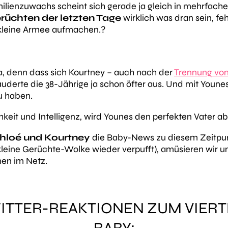
enzuwachs scheint sich gerade ja gleich in mehrfacher H
üchten der letzten Tage
wirklich was dran sein, feh
 kleine Armee aufmachen.?
 denn dass sich Kourtney – auch nach der
Trennung von
uderte die 38-Jährige ja schon öfter aus. Und mit Youne
u haben.
hkeit und Intelligenz, wird Younes den perfekten Vater 
Khloé und Kourtney
die Baby-News zu diesem Zeitpunk
kleine Gerüchte-Wolke wieder verpufft), amüsieren wir u
nen im Netz.
ITTER-REAKTIONEN ZUM VIER
BABY: