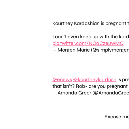
Kourtney Kardashian is pregnant t
I can’t even keep up with the kar
pic.twitter.com/NQ0CzeuwMO
— Morgen Marie (@simplymorge
@enews
@kourtneykardash
is pr
that isn’t? Rob- are you pregnan
— Amanda Greer (@AmandaGree
Excuse me.