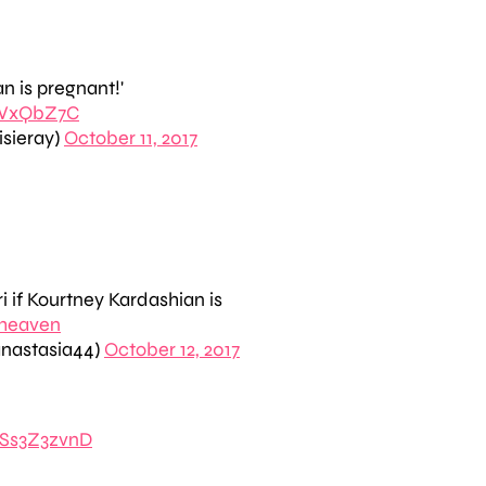
n is pregnant!'
HWxQbZ7C
sieray)
October 11, 2017
i if Kourtney Kardashian is
heaven
nastasia44)
October 12, 2017
ASs3Z3zvnD