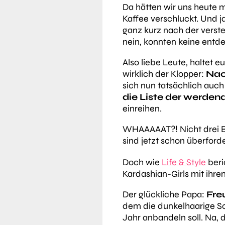
Da hätten wir uns heute 
Kaffee verschluckt. Und ja
ganz kurz nach der vers
nein, konnten keine entd
Also liebe Leute, haltet e
wirklich der Klopper:
Nac
sich nun tatsächlich auc
die Liste der werde
einreihen.
WHAAAAAT?! Nicht drei B
sind jetzt schon überforde
Doch wie
Life & Style
beric
Kardashian-Girls mit ihre
Der glückliche Papa:
Fre
dem die dunkelhaarige Sc
Jahr anbandeln soll. Na, d