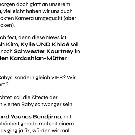
morgen doch glatt an unserem
, vielleicht haben wir uns auch
teckten Kamera umgeguckt (aber
ecken).
uch fest, denn diese News ist
h Kim, Kylie UND Khloé
soll
h noch
Schwester Kourtney in
nden Kardashian-Mütter
abys, sondern gleich VIER? Wir
rt.?
htet, soll die Älteste der
m vierten Baby schwanger sein.
und Younes Bendjima
, mit
hönheit gerade mal seit einem
as ging ja fix, würden wir mal