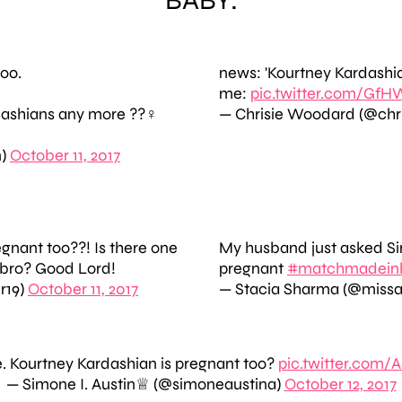
oo.
news: 'Kourtney Kardashia
me:
pic.twitter.com/Gf
dashians any more ??‍♀️
— Chrisie Woodard (@chri
n)
October 11, 2017
egnant too??! Is there one
My husband just asked Sir
t bro? Good Lord!
pregnant
#matchmadein
r19)
October 11, 2017
— Stacia Sharma (@missa
 Kourtney Kardashian is pregnant too?
pic.twitter.com/
— Simone I. Austin♕ (@simoneaustina)
October 12, 2017