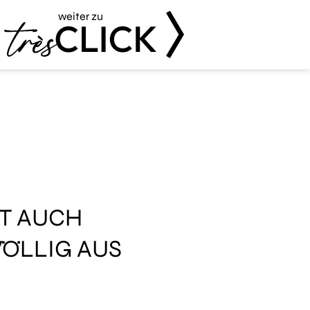
weiter zu
Très Click
T AUCH
VÖLLIG AUS