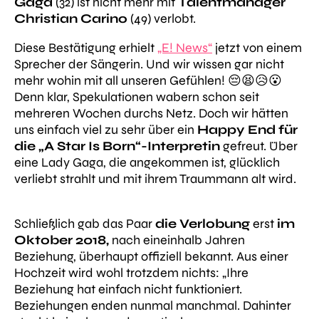
Gaga
(32) ist nicht mehr mit
Talentmanager
Christian Carino
(49) verlobt.
Diese Bestätigung erhielt
„E! News“
jetzt von einem
Sprecher der Sängerin. Und wir wissen gar nicht
mehr wohin mit all unseren Gefühlen! 😔😫😥😮
Denn klar, Spekulationen wabern schon seit
mehreren Wochen durchs Netz. Doch wir hätten
uns einfach viel zu sehr über ein
Happy End für
die „A Star Is Born“-Interpretin
gefreut. Über
eine Lady Gaga, die angekommen ist, glücklich
verliebt strahlt und mit ihrem Traummann alt wird.
Schließlich gab das Paar
die Verlobung
erst
im
Oktober 2018,
nach eineinhalb Jahren
Beziehung, überhaupt offiziell bekannt. Aus einer
Hochzeit wird wohl trotzdem nichts:
„Ihre
Beziehung hat einfach nicht funktioniert.
Beziehungen enden nunmal manchmal. Dahinter