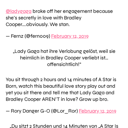
@ladygaga
broke off her engagement because
she’s secretly in love with Bradley
Cooper….obviously. We stan.
— Fernz (@fern009)
February 12, 2019
„Lady Gaga hat ihre Verlobung gelöst, weil sie
heimlich in Bradley Cooper verliebt ist…
offensichtlich!“
You sit through 2 hours and 14 minutes of A Star is
Born, watch this beautiful love story play out and
yet you sit there and tell me that Lady Gaga and
Bradley Cooper AREN’T in love? Grow up bro.
— Rory Danger G-O (@Lor_Ror)
February 12, 2019
„Du sitzt 2 Stunden und 14 Minuten von „A Star Is