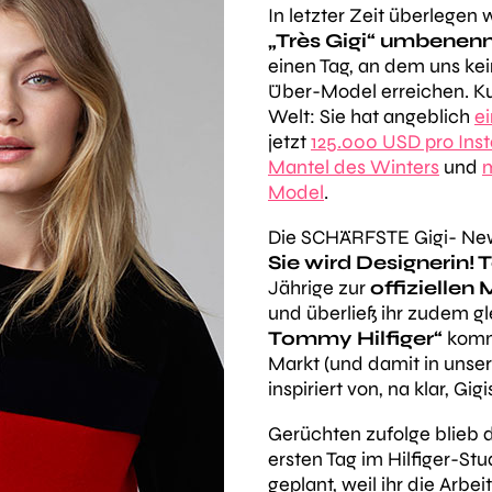
In letzter Zeit überlegen 
„Très Gigi“ umbenen
einen Tag, an dem uns k
Über-Model erreichen. Ku
Welt: Sie hat angeblich
e
jetzt
125.000 USD pro Ins
Mantel des Winters
und
Model
.
Die SCHÄRFSTE Gigi- News
Sie wird Designerin!
Jährige zur
offiziellen
und überließ ihr zudem gle
Tommy Hilfiger“
komm
Markt (und damit in unser
inspiriert von, na klar, Gig
Gerüchten zufolge blieb 
ersten Tag im Hilfiger-Stu
geplant, weil ihr die Arb