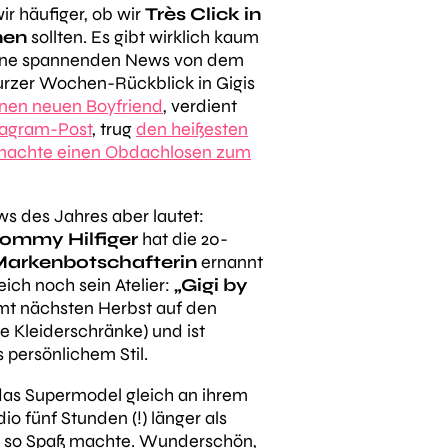
wir häufiger, ob wir
Très Click in
nen
sollten. Es gibt wirklich
kaum
eine spannenden News von dem
rzer Wochen-Rückblick in Gigis
inen neuen Boyfriend
, verdient
tagram-Post
, trug
den heißesten
machte einen Obdachlosen zum
 des Jahres aber lautet:
 Tommy Hilfiger
hat die 20-
 Markenbotschafterin
ernannt
ich noch sein Atelier:
„Gigi by
t nächsten Herbst auf den
e Kleiderschränke) und ist
is persönlichem Stil.
das Supermodel gleich an ihrem
dio fünf Stunden (!) länger als
eit so Spaß machte. Wunderschön,