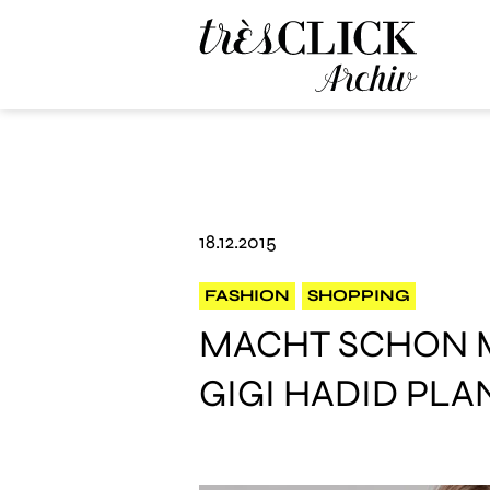
Très Click Archive
18.12.2015
FASHION
SHOPPING
MACHT SCHON M
GIGI HADID PLA