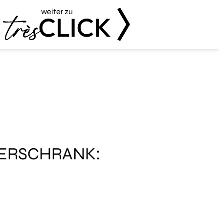
weiter zu
Très Click
DERSCHRANK:
!