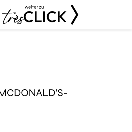
weiter zu
Très Click
N MCDONALD’S-