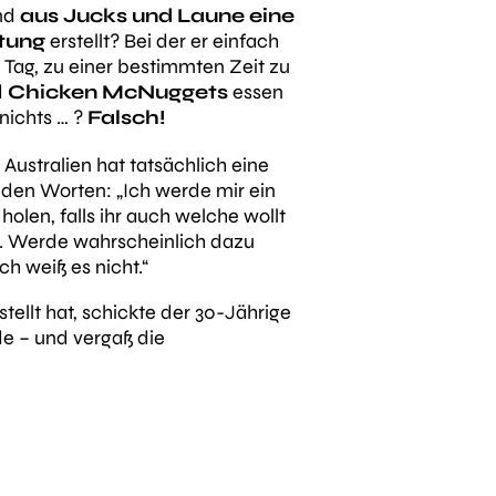
and
aus Jucks und Laune eine
tung
erstellt? Bei der er einfach
Tag, zu einer bestimmten Zeit zu
d
Chicken
McNuggets
essen
nichts … ?
Falsch!
Australien hat tatsächlich eine
it den Worten:
„Ich werde mir ein
len, falls ihr auch welche wollt
 Werde wahrscheinlich dazu
ch weiß es nicht.“
ellt hat, schickte der 30-Jährige
e – und vergaß die