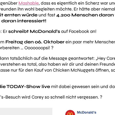
gegenüber
Mashable
, dass es eigentlich ein Scherz war u
 Freunden ihn wohl begleiten möchte. Er hätte aber niema
it ernten würde
und fast
4.200 Menschen daran
daran interessiert!
: Er
schreibt McDonald’s
auf Facebook an!
 am
Freitag den 06. Oktober
ein paar mehr Menschen 
orbereiten … Ooooooopsi! ?
ann tatsächlich auf die Message geantwortet: „Hey Corey,
verstehen es total, also haben wir dir und deinen Freund
asse nur für den Kauf von Chicken McNuggets öffnen, sod
die TODAY-Show
live
mit dabei gewesen sein und das
s-Besuch wird Corey so schnell nicht vergessen. ?