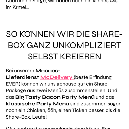
Doch keine Sorge, wir haben noch ein kleines Ass
im Ärmel…
SO KÖNNEN WIR DIE SHARE-
BOX GANZ UNKOMPLIZIERT
SELBST KREIEREN
Bei unserem
Mecces-
Lieferdienst
McDelivery
(beste Erfindung
EVER) können wir uns genauso gut ein Share-
Package aus zwei Menüs zusammenstellen. Und
das
Big Tasty Bacon Party Menü
und das
klassische Party Menü
sind zusammen sogar
noch ein Chicken, ääh, einen Ticken besser, als die
Share-Box, Leute!
Wie auch in der neuseeländischen Mega-Box