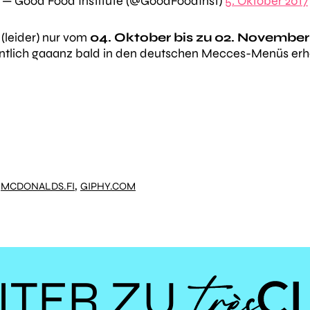
— Good Food Institute (@GoodFoodInst)
5. Oktober 2017
(leider) nur vom
04. Oktober bis zu 02. Novembe
fentlich gaaanz bald in den deutschen Mecces-Menüs erhä
,
,
MCDONALDS.FI
GIPHY.COM
ITER ZU