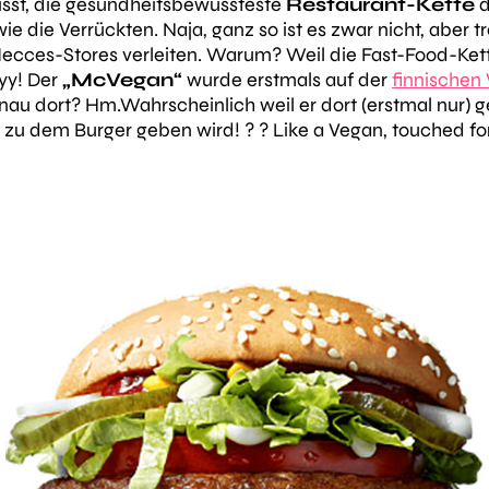
e wisst, die gesundheitsbewussteste
Restaurant-Kette
d
 die Verrückten. Naja, ganz so ist es zwar nicht, aber t
ecces-Stores verleiten. Warum? Weil die Fast-Food-Kett
yy! Der
„McVegan“
wurde erstmals auf der
finnischen
u dort? Hm.Wahrscheinlich weil er dort (erstmal nur) ge
zu dem Burger geben wird! ? ? Like a Vegan, touched for 