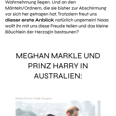
Wahrnehmung liegen. Und an den
Mänteln/Ordnern, die sie bisher zur Abschirmung
vor sich her getragen hat.
Trotzdem freut uns
dieser erste Anblick
natürlich ungemein! Naaa
wollt ihr mit uns diese Freude teilen und das kleine
Bäuchlein der Herzogin bestaunen?
MEGHAN MARKLE UND
PRINZ HARRY IN
AUSTRALIEN:
Embed from Getty Images
Embed fro