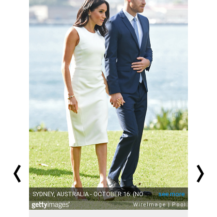
prev
next