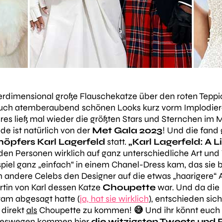
erdimensional große Flauschekatze über den roten Teppi
uch atemberaubend schönen Looks kurz vorm Implodieren i
res ließ mal wieder die größten Stars und Sternchen im 
 ist natürlich von der
Met Gala 2023
! Und die fand
öpfers Karl Lagerfeld
statt.
„
Karl Lagerfeld: A 
en Personen wirklich auf ganz unterschiedliche Art un
el ganz „einfach“ in einem Chanel-Dress kam, das sie b
andere Celebs den Designer auf die etwas „haarigere“ Art.
tin von Karl dessen Katze
Choupette
war. Und da die
gram abgesagt hatte (
ja, hat sie wirklich
), entschieden sic
 direkt
als
Choupette zu kommen!
😅
Und ihr könnt euch 
d deswegen kommen hier
die witzigsten Tweets und 