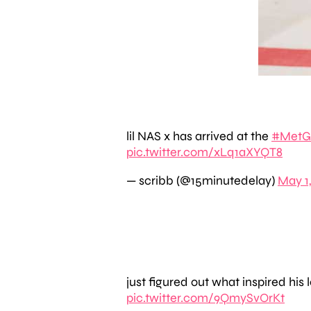
lil NAS x has arrived at the
#MetG
pic.twitter.com/xLq1aXYQT8
— scribb (@15minutedelay)
May 1,
just figured out what inspired his
pic.twitter.com/9QmySvOrKt