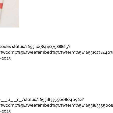
lasoule/status/1653192784407588865?
Ctwcamp%5Etweetembed%7Ctwterm%5E16531927844075
-2023
_o__u__r_/status/1653183355008040962?
Ctwcamp%5Etweetembed%7Ctwterm%5E16531833550080
-2023