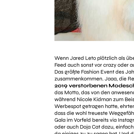
Wenn Jared Leto plötzlich als üb
Feed auch sonst vor crazy oder a
Das größte Fashion Event des Jah
zusammenkommen. Jaaa, die Rede
2019 verstorbenen Modesch
das Motto, das von den anwesend
während Nicole Kidman zum Beispi
Werbespot getragen hatte, ehrten 
dass die wohl treueste Weggefähr
Gala im Vorfeld bereits via Insta
oder auch Doja Cat dazu, einfach
da einiges zu zu sagen hat. Un