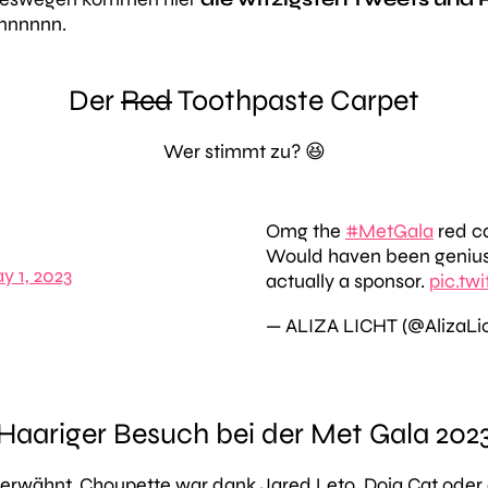
nnnnnn.
Der
Red
Toothpaste Carpet
Wer stimmt zu? 😆
Omg the
#MetGala
red ca
Would haven been genius
y 1, 2023
actually a sponsor.
pic.tw
— ALIZA LICHT (@AlizaLi
Haariger Besuch bei der Met Gala 202
erwähnt. Choupette war dank Jared Leto, Doja Cat oder 