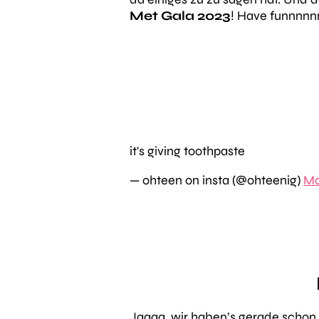
Met Gala 2023
! Have funnnnn
it's giving toothpaste
— ohteen on insta (@ohteenig)
Ma
Jaaaa, wir haben’s gerade schon 