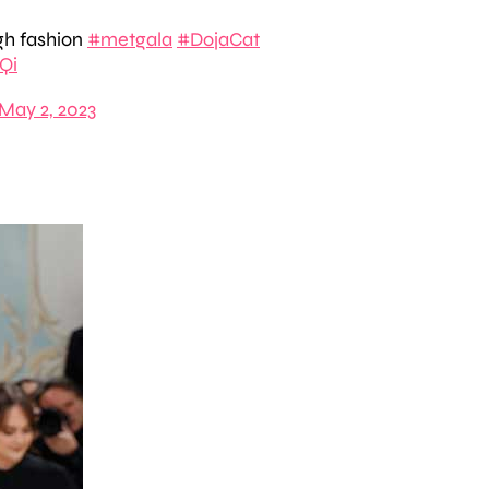
gh fashion
#metgala
#DojaCat
Qi
May 2, 2023