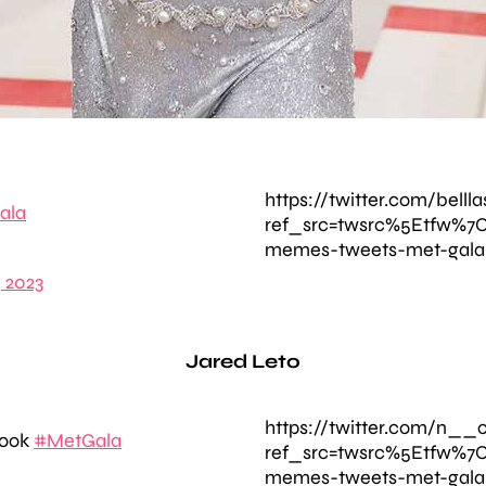
https://twitter.com/bell
ala
ref_src=twsrc%5Etfw%7
memes-tweets-met-gala
 2023
Jared Leto
https://twitter.com/n_
 look
#MetGala
ref_src=twsrc%5Etfw%7
memes-tweets-met-gala