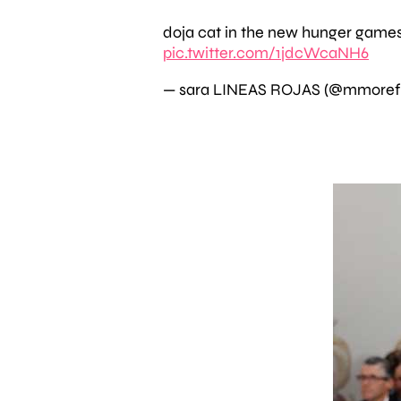
doja cat in the new hunger game
pic.twitter.com/1jdcWcaNH6
— sara LINEAS ROJAS (@mmorefu