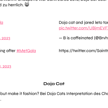
 zu herrlich. 😸
la
Doja cat and jared leto t
pic.twitter.com/UBjmEV
, 2023
— B is caffeinated (@Brv
ing after
#MetGala
https://twitter.com/Sain
, 2023
Doja Cat
t make it fashion? Bei Doja Cats Interpretation des Cho
.