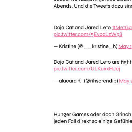
Abends. Und die Tweets dazu sind
Doja Cat and Jared Leto
#MetGa
pic.twitter.com/5EvoaLzW9S
— Kristine (@__kristine_h)
May 1
Doja Cat and Jared Leto are fight
pic.twitter.com/ULKuxxHJcj
— alucard ☾ (@rihserendip)
May 2
Hunger Games oder doch Grinch bu
jeden Fall direkt so einige Gefühle