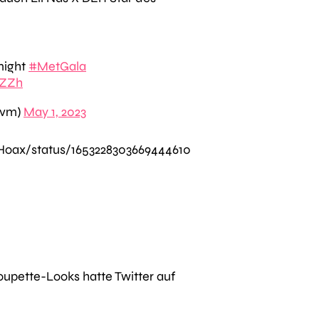
onight
#MetGala
FZZh
hvm)
May 1, 2023
tHoax/status/1653228303669444610
upette-Looks hatte Twitter auf