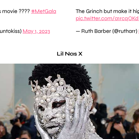
s movie ????
#MetGala
The Grinch but make it hi
pic.twitter.com/a1rcqOKd
ntokiss)
May 1, 2023
— Ruth Barber (@rutharr)
Lil Nas X