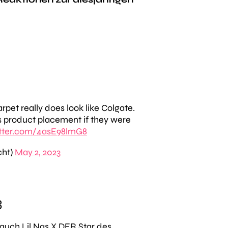
rpet really does look like Colgate.
 product placement if they were
itter.com/4asE98lmG8
cht)
May 2, 2023
3
auch Lil Nas X DER Star des