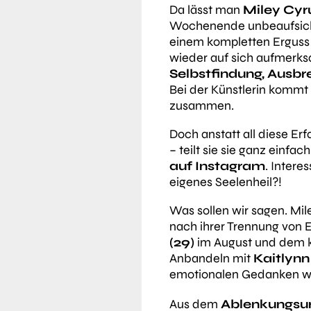
Da lässt man
Miley Cyru
Wochenende unbeaufsicht
einem kompletten Erguss 
wieder auf sich aufmerk
Selbstfindung, Ausb
Bei der Künstlerin kommt
zusammen.
Doch anstatt all diese Erf
– teilt sie sie ganz einfac
auf Instagram
. Intere
eigenes Seelenheil?!
Was sollen wir sagen. Mil
nach ihrer Trennung vo
(29)
im August und dem 
Anbandeln mit
Kaitlynn 
emotionalen Gedanken wo
Aus dem
Ablenkungsur