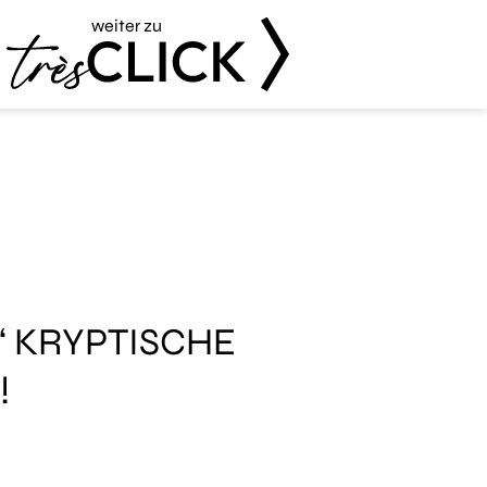
weiter zu
Très Click
‘ KRYPTISCHE
!