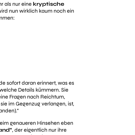
hr als nur eine
kryptische
wird nun wirklich kaum noch ein
ommen:
e sofort daran erinnert, was es
ndwelche Details kümmern. Sie
eine Fragen nach Reichtum,
s sie im Gegenzug verlangen, ist,
anden).“
t beim genaueren Hinsehen eben
and“
, der eigentlich nur ihre