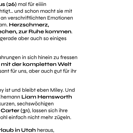
s (26)
mal für eiiiin
igt… und schon macht sie mit
an verschriftlichten Emotionen
sam.
Herzschmerz,
rechen, zur Ruhe kommen
.
 gerade aber auch so einiges
ahrungen in sich hinein zu fressen
h
mit der kompletten Welt
ssant für uns, aber auch gut für ihr
ey ist und bleibt eben Miley. Und
n Ehemann
Liam Hemsworth
kurzen, sechswöchigen
Carter (31)
, lassen sich ihre
hl einfach nicht mehr zügeln.
laub in Utah
heraus,