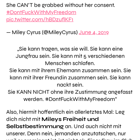
She CAN’T be grabbed without her consent.
#DontFuckWithMyFreedom
pic.twitter.com/hBDzuflKF1
— Miley Cyrus (@MileyCyrus)
June 4, 2019
„Sie kann tragen, was sie will.
Sie kann eine
Jungfrau sein.
Sie kann mit 5 verschiedenen
Menschen schlafen.
Sie kann mit ihrem Ehemann zusammen sein.
Sie
kann mit ihrer Freundin zusammen sein.
Sie kann
nackt sein.
Sie KANN NICHT ohne ihre Zustimmung angefasst
werden.
#DontFuckWithMyFreedom“
Also, hiermit hoffentlich ein allerletztes Mal: Leg
dich nicht mit
Mileys Freiheit und
Selbstbestimmung
an. Und auch nicht mit
unserer. Denn nein, jemanden anzutatschen, nur