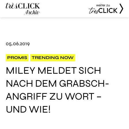
weiter zu
Très Click
Très Click
Archive
05.06.2019
PROMIS
TRENDING NOW
MILEY MELDET SICH
NACH DEM GRABSCH-
ANGRIFF ZU WORT –
UND WIE!