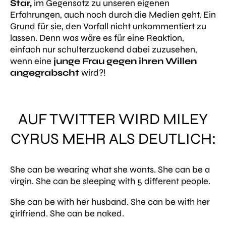
Star,
im Gegensatz zu unseren eigenen
Erfahrungen, auch noch durch die Medien geht. Ein
Grund für sie, den Vorfall nicht unkommentiert zu
lassen. Denn was wäre es für eine Reaktion,
einfach nur schulterzuckend dabei zuzusehen,
wenn eine
junge Frau gegen ihren Willen
angegrabscht
wird?!
AUF TWITTER WIRD MILEY
CYRUS MEHR ALS DEUTLICH:
She can be wearing what she wants. She can be a
virgin. She can be sleeping with 5 different people.
She can be with her husband. She can be with her
girlfriend. She can be naked.