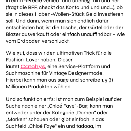
in ein
It-Piece
verliebt und überlegt hin und her
(fragt die BFF, checkt das Konto und und und…), ob
sie in dieses Haben-Wollen-Stück Geld investieren
soll. Und dann, wenn man sich endlich dafür
entschieden hat, ist die Tasche, der Gürtel oder der
Blazer ausverkauft oder einfach unauffindbar – wie
vom Erdboden verschluckt.
Wie gut, dass wir den ultimativen Trick für alle
Fashion-Lover haben: Dieser
lautet
Catchys
, eine Service-Plattform und
Suchmaschine für Vintage Designermode.
Hierbei kann man aus sage und schreibe 1,5 (!)
Millionen Produkten wählen.
Und so funktioniert’s: Ist man zum Beispiel auf der
Suche nach einer „Chloé Faye“-Bag, kann man
entweder unter der Kategorie „Damen“ oder
„Marken“ schauen oder gibt einfach in das
Suchfeld „Chloé Faye“ ein und tadaaa, im