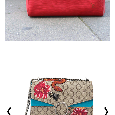
prev
next