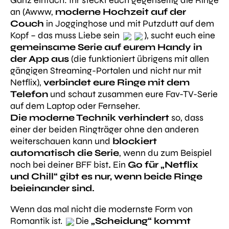
Ganz einfach: Ihr steckt euch gegenseitig die Ringe
an (Awww,
moderne Hochzeit auf der
Couch
in Jogginghose und mit Putzdutt auf dem
Kopf – das muss Liebe sein
), sucht euch eine
gemeinsame Serie auf eurem Handy in
der App
aus
(die funktioniert übrigens mit allen
gängigen Streaming-Portalen und nicht nur mit
Netflix),
verbindet eure Ringe mit dem
Telefon
und schaut zusammen eure Fav-TV-Serie
auf dem Laptop oder Fernseher.
Die moderne Technik verhindert
so, dass
einer der beiden Ringträger ohne den anderen
weiterschauen kann und
blockiert
automatisch die Serie
, wenn du zum Beispiel
noch bei deiner BFF bist
.
Ein
Go für „Netflix
und Chill“ gibt es nur, wenn beide Ringe
beieinander sind.
Wenn das mal nicht die modernste Form von
Romantik ist.
Die
„Scheidung“ kommt