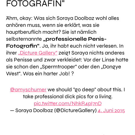
FOTOGRAFIN"
Ähm, okay: Was sich Soraya Doolbaz wohl alles
anhören muss, wenn sie erklärt, was sie
hauptberuflich macht? Sie ist nämlich
selbsternannte
„professionelle Penis-
Fotografin“
. Ja, ihr habt euch nicht verlesen. In
ihrer
„Dicture Gallery“
zeigt Soraya nichts anderes
als Penisse und zwar verkleidet: Vor der Linse hatte
sie schon den „Spermtrooper“ oder den „Dongye
West“. Was ein harter Job! ?
@amyschumer
we should "go deep" about this. I
take professional dick pics for a living.
pic.twitter.com/NhkR4pI7nD
— Soraya Doolbaz (@DictureGallery)
4. Juni 2015