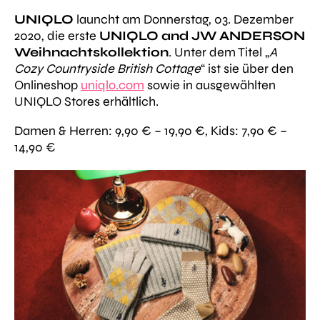
UNIQLO
launcht am Donnerstag
,
03. Dezember
2020
, die erste
UNIQLO and JW ANDERSON
Weihnachtskollektion
. Unter dem Titel „
A
Cozy Countryside British Cottage
“ ist sie ü
ber den
Onlineshop
uniqlo.com
sowie in ausgewählten
UNIQLO Stores erhältlich.
Damen & Herren: 9,90 € – 19,90 €,
Kids: 7,90 € –
14,90 €