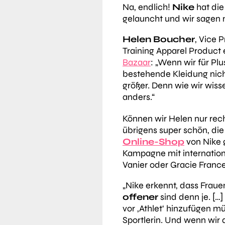
Na, endlich!
Nike
hat di
gelauncht und wir sagen n
Helen Boucher
, Vice 
Training Apparel Product
Bazaar
:
„Wenn wir für Plu
bestehende Kleidung nic
größer. Denn wie wir wiss
anders.“
Können wir Helen nur rec
übrigens super schön, di
Online-Shop
von Nike 
Kampagne mit internation
Vanier oder Gracie Franc
„Nike erkennt, dass Frau
offener
sind denn je. […]
vor ‚Athlet‘ hinzufügen müs
Sportlerin. Und wenn wir