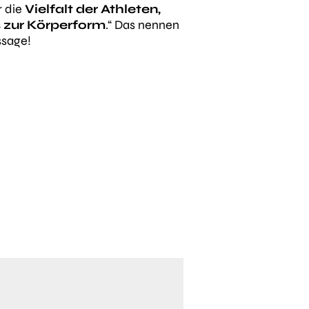
r die
Vielfalt der Athleten,
s zur Körperform
.“
Das nennen
ssage!