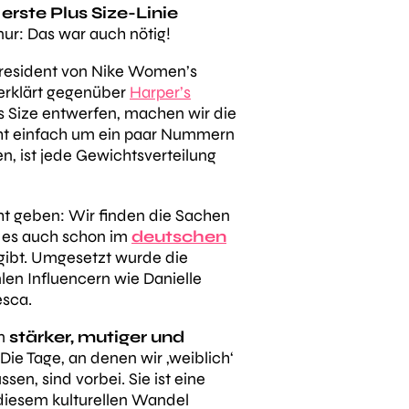
e
erste Plus Size-Linie
ur: Das war auch nötig!
President von Nike Women’s
 erklärt gegenüber
Harper’s
s Size entwerfen, machen wir die
ht einfach um ein paar Nummern
en, ist jede Gewichtsverteilung
ht geben: Wir finden die Sachen
e es auch schon im
deutschen
gibt. Umgesetzt wurde die
len Influencern wie Danielle
esca.
en
stärker, mutiger und
 Die Tage, an denen wir ‚weiblich‘
sen, sind vorbei. Sie ist eine
 diesem kulturellen Wandel