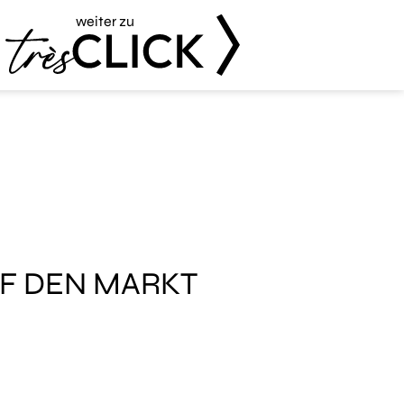
weiter zu
Très Click
UF DEN MARKT