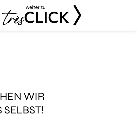
weiter zu
Très Click
CHEN WIR
 SELBST!