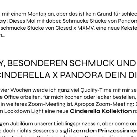
t einem Montag an, aber das ist kein Grund für schlec
ay
! Dieses Mal mit dabei: Schmucke Stücke von Pandora
 schmucke Stücke von Closed x MXMV, eine neue Kekste
n…
NEY, BESONDEREN SCHMUCK UND
CINDERELLA X PANDORA DEIN D
 vier Wochen werde ich ganz viel Quality-Time mit mir s
ffice arbeiten, für mich kochen oder lecker bestellen,
in weiteres Zoom-Meeting ist. Apropos Zoom-Meeting: Es
 Lockdown Light eine neue
Cinderella Kollektion
r
hrigen Jubiläum unserer Lieblingsprinzessin, aber come on
 doch nichts Besseres als
glitzernden Prinzessin