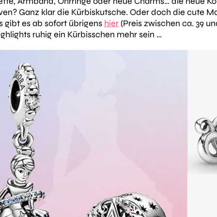
Kette, Armband, Ohrringe oder neue Charms… die neue Kol
iven? Ganz klar die Kürbiskutsche. Oder doch die cute 
es gibt es ab sofort übrigens
hier
(Preis zwischen ca. 39 un
ighlights ruhig ein Kürbisschen mehr sein …