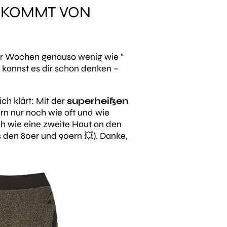
T KOMMT VON
vier Wochen genauso wenig wie
“
kannst es dir schon denken –
ch klärt: Mit der
superheißen
n nur noch wie oft und wie
ch wie eine zweite Haut an den
s den 80er und 90ern 💥).
Danke,