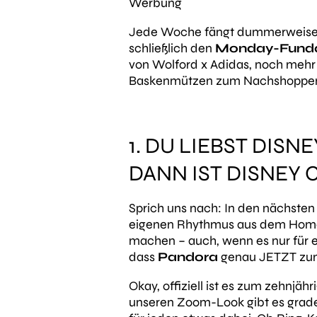
Werbung
Jede Woche fängt dummerweise mi
schließlich den
Monday-Fund
von Wolford x Adidas, noch mehr
Baskenmützen zum Nachshoppe
1. DU LIEBST DIS
DANN IST DISNEY 
Sprich uns nach: In den nächsten
eigenen Rhythmus aus dem Home O
machen – auch, wenn es nur für e
dass
Pandora
genau JETZT zum
Okay, offiziell ist es zum zehnjä
unseren Zoom-Look gibt es grade