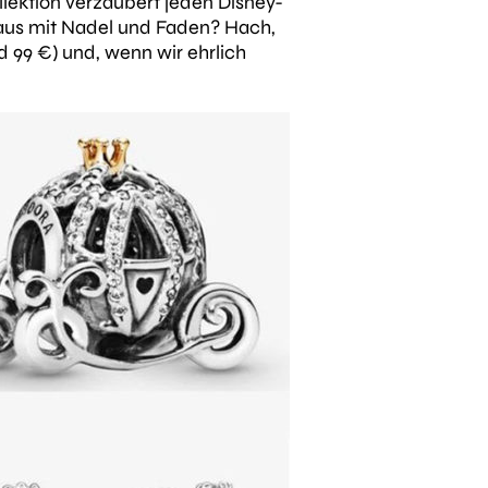
lektion verzaubert jeden Disney-
Maus mit Nadel und Faden? Hach,
d 99 €) und, wenn wir ehrlich