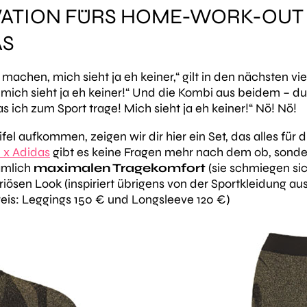
TIVATION FÜRS HOME-WORK-OU
AS
 machen, mich sieht ja eh keiner,“
gilt in den nächsten 
mich sieht ja eh keiner!“
Und die Kombi aus beidem – du 
as ich zum Sport trage! Mich sieht ja eh keiner!“
Nö! Nö!
el aufkommen, zeigen wir dir hier ein Set, das alles für di
 x Adidas
gibt es keine Fragen mehr nach dem ob, sonder
nämlich
maximalen Tragekomfort
(sie schmiegen si
riösen Look (inspiriert übrigens von der Sportkleidung au
reis: Leggings 150 € und Longsleeve 120 €)