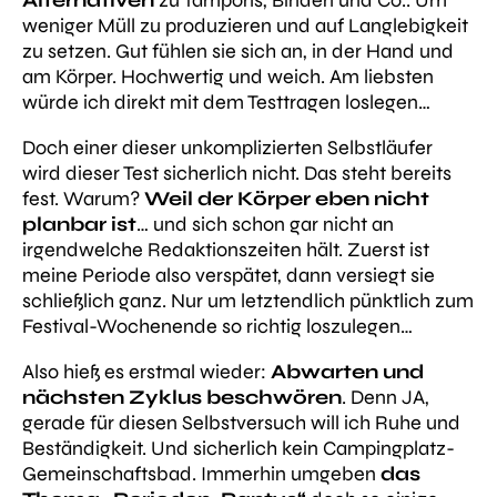
Alternativen
zu Tampons, Binden und Co.. Um
weniger Müll zu produzieren und auf Langlebigkeit
zu setzen. Gut fühlen sie sich an, in der Hand und
am Körper. Hochwertig und weich. Am liebsten
würde ich direkt mit dem Testtragen loslegen…
Doch einer dieser unkomplizierten Selbstläufer
wird
dieser
Test sicherlich nicht. Das steht bereits
fest. Warum?
Weil der Körper eben nicht
planbar ist
… und sich schon gar nicht an
irgendwelche Redaktionszeiten hält. Zuerst ist
meine Periode also verspätet, dann versiegt sie
schließlich ganz. Nur um letztendlich pünktlich zum
Festival-Wochenende so richtig loszulegen…
Also hieß es erstmal wieder:
Abwarten und
nächsten Zyklus beschwören
. Denn JA,
gerade für diesen Selbstversuch will ich Ruhe und
Beständigkeit. Und sicherlich kein Campingplatz-
Gemeinschaftsbad. Immerhin umgeben
das