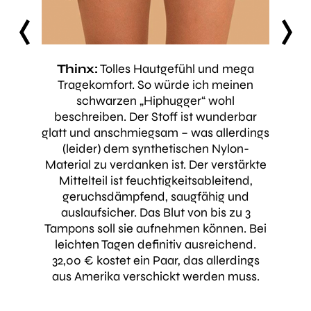
prev
next
Oo
 Label
Thinx:
Tolles Hautgefühl und mega
nenne
h in
Tragekomfort. So würde ich meinen
besi
machen.
schwarzen „Hiphugger“ wohl
Schwarz
dell …
beschreiben. Der Stoff ist wunderbar
b
hickste.
glatt und anschmiegsam – was allerdings
hinter
rt also
(leider) dem synthetischen Nylon-
oder N
zichten
Material zu verdanken ist. Der verstärkte
bi
rücklich
Mittelteil ist feuchtigkeitsableitend,
 Stück
geruchsdämpfend, saugfähig und
feucht
 nötige
auslaufsicher. Das Blut von bis zu 3
stä
nnoch.
Tampons soll sie aufnehmen können. Bei
Tampo
schützt
leichten Tagen definitiv ausreichend.
Gefüh
en (oder
32,00 € kostet ein Paar, das allerdings
hin e
aus Amerika verschickt werden muss.
schütz