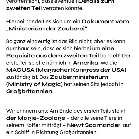
veröffentlicht, dass eventuell
Details zum
zweiten Teil
verraten könnte.
Hierbei handelt es sich um ein
Dokument vom
„Ministerium der Zauberei“
.
So ganz eindeutig ist das Bild nicht, aber es kann
durchaus sein, dass es sich hierbei um
eine
Requisite aus dem zweiten Teil
handelt! Der
erste Teil spielte nämlich in
Amerika
, wo die
MACUSA
(Magischer Kongress der USA)
zuständig ist. Das
Zauberministerium
(Ministry of Magic)
hat seinen Sitz jedoch in
Großbritannien
.
Wir erinnern uns: Am Ende des ersten Teils steigt
der Magie-Zoologe
– der alle seine Tiere in
seinem Koffer mitträgt –
Newt Scamander
, auf
ein Schiff in Richtung Großbritannien.