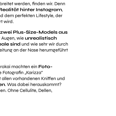
eitet werden, finden wir. Denn
Realität hinter Instagram
,
 dem perfekten Lifestyle, der
rt wird.
zwei Plus-Size-Models aus
r Augen, wie
unrealistisch
ale sind
und wie sehr wir durch
eitung an der Nase herumgeführt
Sirokai machten ein
Foto-
e Fotografin „Karizza“
t allen vorhandenen Kniffen und
en
. Was dabei herauskommt?
n. Ohne Cellulite, Dellen,