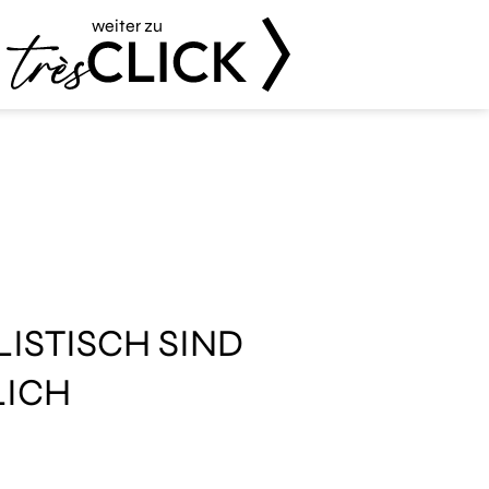
weiter zu
Très Click
ISTISCH SIND
LICH