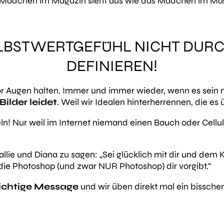
 Mädchen im Magazin sieht aus wie das Mädchen im Ma
ELBSTWERTGEFÜHL NICHT DUR
DEFINIEREN!
or Augen halten. Immer und immer wieder, wenn es sein
Bilder leidet
. Weil wir Idealen hinterherrennen, die es 
ln! Nur weil im Internet niemand einen Bauch oder Celluli
ie und Diana zu sagen: „Sei glücklich mit dir und dem K
 die Photoshop (und zwar NUR Photoshop) dir vorgibt.“
ichtige Message
und wir üben direkt mal ein bissche