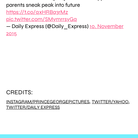
parents sneak peak into future
https://t.co/qxHRBa3rMz
pic.twitter.com/SMymrrsyGq
— Daily Express (@Daily_Express)
10. November
2015
CREDITS:
,
,
INSTAGRAM/PRINCEGEORGEPICTURES
TWITTER/YAHOO
TWITTER/DAILY EXPRESS