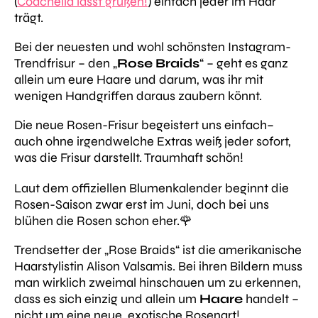
(
Coachella lässt grüßen!
) einfach jeder im Haar
trägt.
Bei der neuesten und wohl schönsten Instagram-
Trendfrisur – den „
Rose Braids
“ – geht es ganz
allein um eure Haare und darum, was ihr mit
wenigen Handgriffen daraus zaubern könnt.
Die neue Rosen-Frisur begeistert uns einfach–
auch ohne irgendwelche Extras weiß jeder sofort,
was die Frisur darstellt. Traumhaft schön!
Laut dem offiziellen Blumenkalender beginnt die
Rosen-Saison zwar erst im Juni, doch bei uns
blühen die Rosen schon eher.🌹
Trendsetter der „Rose Braids“ ist die amerikanische
Haarstylistin Alison Valsamis.
Bei ihren Bildern muss
man wirklich zweimal hinschauen um zu erkennen,
dass es sich einzig und allein um
Haare
handelt –
nicht um eine neue, exotische Rosenart!