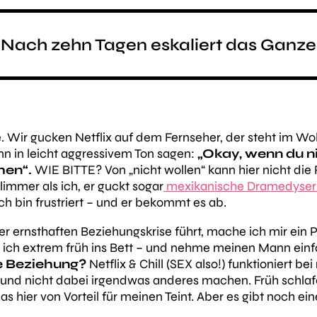
 Nach zehn Tagen eskaliert das Ganze
e. Wir gucken Netflix auf dem Fernseher, der steht im 
n in leicht aggressivem Ton sagen:
„Okay, wenn du n
hen“.
WIE BITTE? Von „nicht wollen“ kann hier nicht die 
hlimmer als ich, er guckt sogar
mexikanische Dramedyserie
 Ich bin frustriert – und er bekommt es ab.
ner ernsthaften Beziehungskrise führt, mache ich mir ei
 ich extrem früh ins Bett – und nehme meinen Mann einf
e Beziehung?
Netflix & Chill (SEX also!) funktioniert be
– und nicht dabei irgendwas anderes machen. Früh schla
 das hier von Vorteil für meinen Teint. Aber es gibt noch e