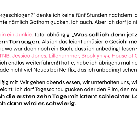
orgeschlagen?“ denke ich keine fünf Stunden nachdem i
 nämlich Gotham gucken. Ich auch. Aber ich darf ja ni
in ein Junkie.
Total abhängig.
„Was soll ich denn j
hem Ton sagen.
Als ich das leicht amüsierte Gesicht 
ndwo war doch noch ein Buch, dass ich unbedingt lesen 
TNB, Jessica Jones, Lillehammer, Brooklyn 99, House of 
sich endlos weiterführen!) hatte, habe ich übrigens mal rich
rade nicht viel Neues bei Netflix, das ich unbedingt sehe
ißig mit. Wir gehen abends essen, wir unterhalten uns, wi
eicht: Ich darf Tagesschau gucken oder den Film, den m
ch die ersten zehn Tage mit latent schlechter 
h dann wird es schwierig.