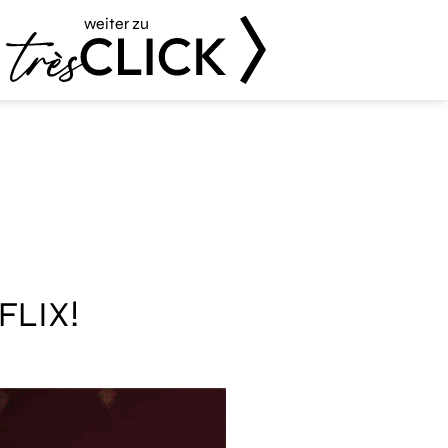
weiter zu
Très Click
FLIX!