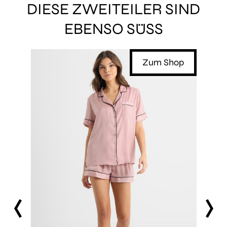
DIESE ZWEITEILER SIND
EBENSO SÜSS
Shop
Zum Shop
prev
next