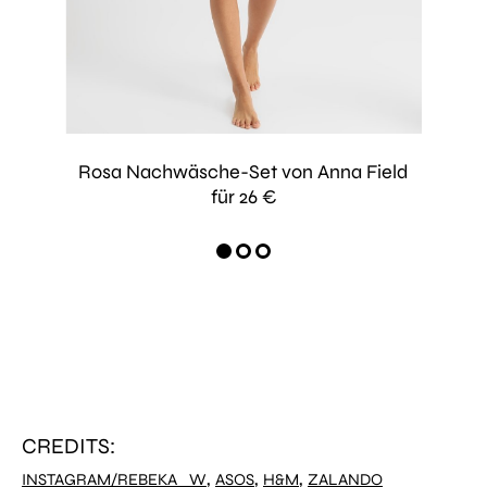
Rosa Nachwäsche-Set von Anna Field
Rüschen
Gestre
für 26 €
CREDITS:
,
,
,
INSTAGRAM/REBEKA_W
ASOS
H&M
ZALANDO