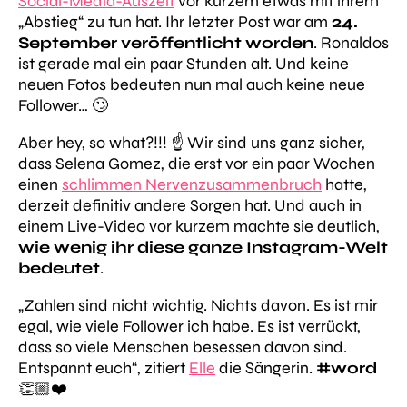
Social-Media-Auszeit
vor kurzem etwas mit ihrem
„Abstieg“ zu tun hat. Ihr letzter Post war am
24.
September veröffentlicht worden
. Ronaldos
ist gerade mal ein paar Stunden alt. Und keine
neuen Fotos bedeuten nun mal auch keine neue
Follower… 🙄
Aber hey, so what?!!! ☝️ Wir sind uns ganz sicher,
dass Selena Gomez, die erst vor ein paar Wochen
einen
schlimmen Nervenzusammenbruch
hatte,
derzeit definitiv andere Sorgen hat. Und auch in
einem Live-Video vor kurzem machte sie deutlich,
wie wenig ihr diese ganze Instagram-Welt
bedeutet
.
„Zahlen sind nicht wichtig. Nichts davon. Es ist mir
egal, wie viele Follower ich habe. Es ist verrückt,
dass so viele Menschen besessen davon sind.
Entspannt euch“
, zitiert
Elle
die Sängerin.
#word
👏🏼❤️