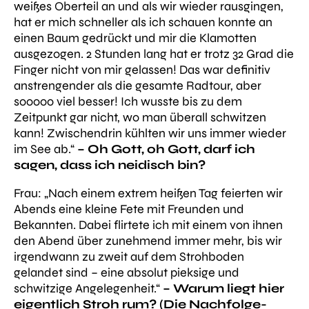
weißes Oberteil an und als wir wieder rausgingen,
hat er mich schneller als ich schauen konnte an
einen Baum gedrückt und mir die Klamotten
ausgezogen. 2 Stunden lang hat er trotz 32 Grad die
Finger nicht von mir gelassen! Das war definitiv
anstrengender als die gesamte Radtour, aber
sooooo viel besser! Ich wusste bis zu dem
Zeitpunkt gar nicht, wo man überall schwitzen
kann! Zwischendrin kühlten wir uns immer wieder
im See ab.“
– Oh Gott, oh Gott, darf ich
sagen, dass ich neidisch bin?
Frau
: „Nach einem extrem heißen Tag feierten wir
Abends eine kleine Fete mit Freunden und
Bekannten. Dabei flirtete ich mit einem von ihnen
den Abend über zunehmend immer mehr, bis wir
irgendwann zu zweit auf dem Strohboden
gelandet sind – eine absolut pieksige und
schwitzige Angelegenheit.“
– Warum liegt hier
eigentlich Stroh rum? (Die Nachfolge-