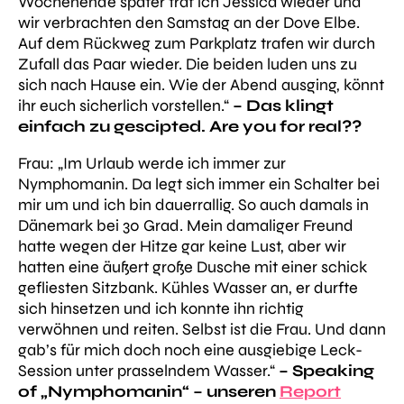
Wochenende später traf ich Jessica wieder und
wir verbrachten den Samstag an der Dove Elbe.
Auf dem Rückweg zum Parkplatz trafen wir durch
Zufall das Paar wieder. Die beiden luden uns zu
sich nach Hause ein. Wie der Abend ausging, könnt
ihr euch sicherlich vorstellen.“
– Das klingt
einfach zu gescipted. Are you for real??
Frau:
„Im Urlaub werde ich immer zur
Nymphomanin. Da legt sich immer ein Schalter bei
mir um und ich bin dauerrallig. So auch damals in
Dänemark bei 30 Grad. Mein damaliger Freund
hatte wegen der Hitze gar keine Lust, aber wir
hatten eine äußert große Dusche mit einer schick
gefliesten Sitzbank. Kühles Wasser an, er durfte
sich hinsetzen und ich konnte ihn richtig
verwöhnen und reiten. Selbst ist die Frau. Und dann
gab’s für mich doch noch eine ausgiebige Leck-
Session unter prasselndem Wasser.“
– Speaking
of „Nymphomanin“ – unseren
Report