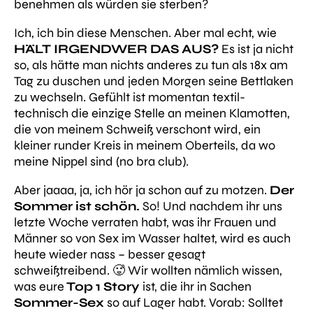
benehmen als würden sie sterben?
Ich, ich bin diese Menschen. Aber mal echt, wie
HÄLT IRGENDWER DAS AUS?
Es ist ja nicht
so, als hätte man nichts anderes zu tun als 18x am
Tag zu duschen und jeden Morgen seine Bettlaken
zu wechseln. Gefühlt ist momentan textil-
technisch die einzige Stelle an meinen Klamotten,
die von meinem Schweiß verschont wird, ein
kleiner runder Kreis in meinem Oberteils, da wo
meine Nippel sind (no bra club).
Aber jaaaa, ja, ich hör ja schon auf zu motzen.
Der
Sommer ist schön.
So! Und nachdem ihr uns
letzte Woche verraten habt, was ihr Frauen und
Männer so von Sex im Wasser haltet, wird es auch
heute wieder nass – besser gesagt
schweißtreibend. 🥵 Wir wollten nämlich wissen,
was eure
Top 1 Story
ist, die ihr in Sachen
Sommer-Sex
so auf Lager habt. Vorab: Solltet