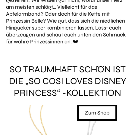
gestehen: Wir wissen gar nicht, wofür unser Herz
am meisten schlägt… Vielleicht für das
Apfelarmband? Oder doch für die Kette mit
Prinzessin Belle? Wie gut, dass sich die niedlichen
Hingucker super kombinieren lassen. Lasst euch
überzeugen und schaut euch unten den Schmuck
für wahre Prinzessinnen an. 👑
SO TRAUMHAFT SCHÖN IST
DIE „SO COSI LOVES DISNEY
PRINCESS“ -KOLLEKTION
Shop
Zum Shop