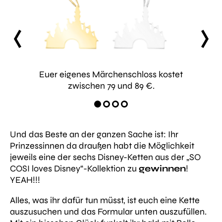
er gibt
prev
next
Euer eigenes Märchenschloss kostet
Pr
zwischen 79 und 89 €.
Cind
Und das Beste an der ganzen Sache ist: Ihr
Prinzessinnen da draußen habt die Möglichkeit
jeweils eine der sechs Disney-Ketten aus der „SO
COSI loves Disney“-Kollektion zu
gewinnen
!
YEAH!!!
Alles, was ihr dafür tun müsst, ist euch eine Kette
auszusuchen und das Formular unten auszufüllen.