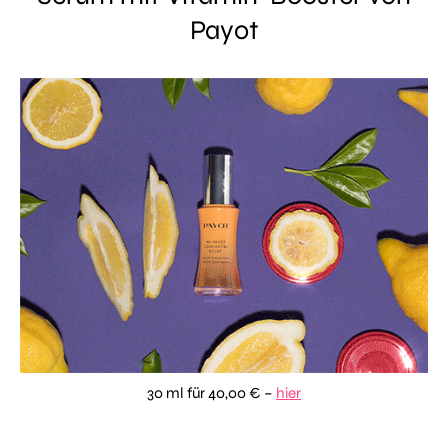
Payot
30 ml für 40,00 € –
hier