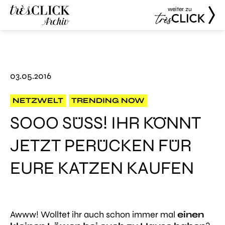
weiter zu
Très Click
Très Click
Archive
03.05.2016
NETZWELT
TRENDING NOW
SOOO SÜSS! IHR KÖNNT J
ETZT PERÜCKEN FÜR E
URE KATZEN KAUFEN
Awww! Wolltet ihr auch schon immer mal
einen