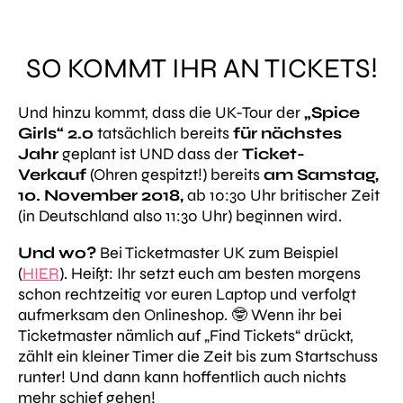
SO KOMMT IHR AN TICKETS!
Und hinzu kommt, dass die UK-Tour der
„Spice
Girls“ 2.o
tatsächlich bereits
für nächstes
Jahr
geplant ist UND dass der
Ticket-
Verkauf
(Ohren gespitzt!) bereits
am Samstag,
10. November 2018,
ab 10:30 Uhr britischer Zeit
(in Deutschland also 11:30 Uhr) beginnen wird.
Und wo?
Bei Ticketmaster UK zum Beispiel
(
HIER
). Heißt: Ihr setzt euch am besten morgens
schon rechtzeitig vor euren Laptop und verfolgt
aufmerksam den Onlineshop. 🤓 Wenn ihr bei
Ticketmaster nämlich auf
„Find Tickets“
drückt,
zählt ein kleiner Timer die Zeit bis zum Startschuss
runter! Und dann kann hoffentlich auch nichts
mehr schief gehen!