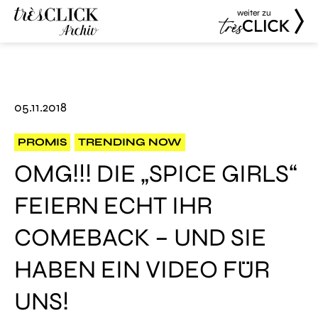
weiter zu
Très Click
Très Click
Archive
05.11.2018
PROMIS
TRENDING NOW
OMG!!! DIE „SPICE GIRLS“
FEIERN ECHT IHR
COMEBACK – UND SIE
HABEN EIN VIDEO FÜR
UNS!