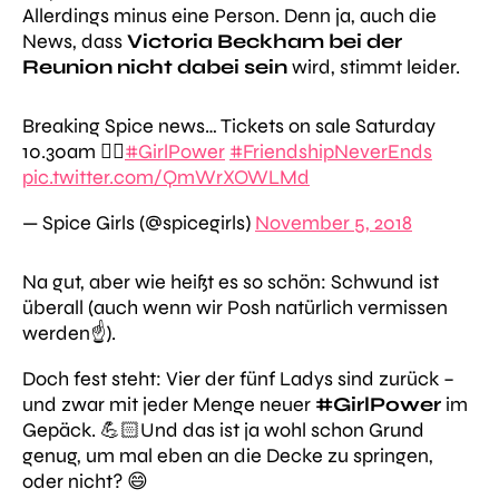
Allerdings minus eine Person. Denn ja, auch die
News, dass
Victoria Beckham bei der
Reunion nicht dabei sein
wird, stimmt leider.
Breaking Spice news… Tickets on sale Saturday
10.30am ✌🏻
#GirlPower
#FriendshipNeverEnds
pic.twitter.com/QmWrXOWLMd
— Spice Girls (@spicegirls)
November 5, 2018
Na gut, aber wie heißt es so schön: Schwund ist
überall (auch wenn wir Posh natürlich vermissen
werden☝️).
Doch fest steht: Vier der fünf Ladys sind zurück –
und zwar mit jeder Menge neuer
#GirlPower
im
Gepäck. 💪🏻Und das ist ja wohl schon Grund
genug, um mal eben an die Decke zu springen,
oder nicht? 😄