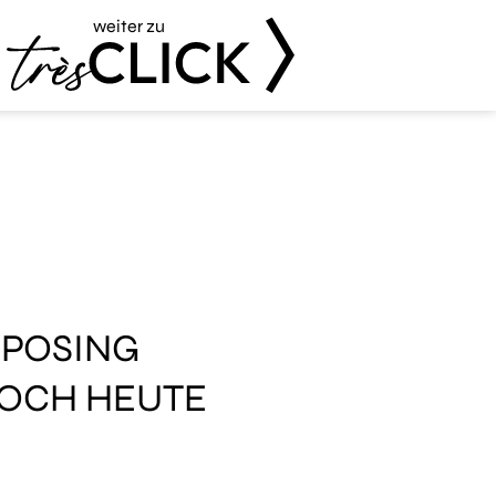
weiter zu
Très Click
-POSING
NOCH HEUTE