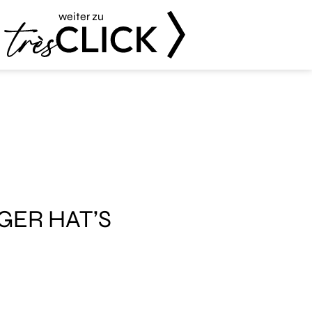
weiter zu
Très Click
GER HAT’S