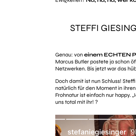
Ewigkeiten?
Na, na, na, wer 
STEFFI GIESIN
Genau: von
einem ECHTEN Pi
Marcus Butler postete ja schon ö
Netzwerken. Bis jetzt war das h
Doch damit ist nun Schluss! Steffi
natürlich für den Moment in ihre
Frohnatur ist einfach nur happy.
„
uns total mit ihr! ?