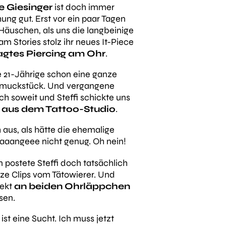
e Giesinger
ist doch immer
ung gut. Erst vor ein paar Tagen
Häuschen, als uns die langbeinige
am Stories stolz ihr neues It-Piece
agtes Piercing am Ohr
.
ie 21-Jährige schon eine ganze
hmuckstück. Und vergangene
h soweit und Steffi schickte uns
aus dem Tattoo-Studio
.
aus, als hätte die ehemalige
aangeee nicht genug. Oh nein!
 postete Steffi doch tatsächlich
ze Clips vom Tätowierer. Und
rekt
an beiden Ohrläppchen
sen.
 ist eine Sucht. Ich muss jetzt