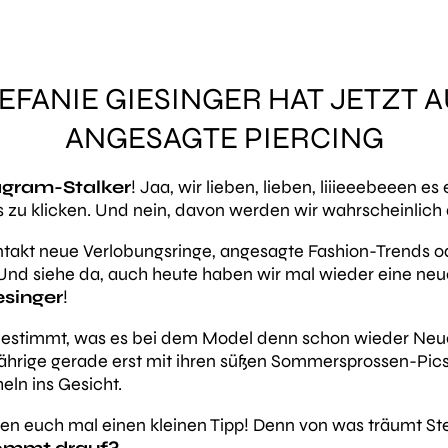
TEFANIE GIESINGER HAT JETZT 
ANGESAGTE PIERCING
agram-Stalker
! Jaa, wir lieben, lieben, liiieeebeeen e
rs zu klicken. Und nein, davon werden wir wahrscheinli
tentakt neue Verlobungsringe, angesagte Fashion-Trends 
nd siehe da, auch heute haben wir mal wieder eine ne
esinger
!
t bestimmt, was es bei dem Model denn schon wieder Ne
-Jährige gerade erst mit ihren süßen Sommersprossen-Pics
eln ins Gesicht.
 euch mal einen kleinen Tipp! Denn von was träumt Steff