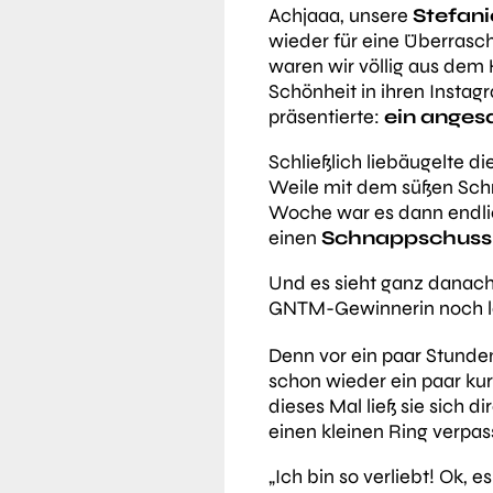
Achjaaa, unsere
Stefani
wieder für eine Überrasch
waren wir völlig aus dem 
Schönheit in ihren Instagr
präsentierte:
ein anges
Schließlich liebäugelte d
Weile mit dem süßen Sc
Woche war es dann endlic
einen
Schnappschuss 
Und es sieht ganz danach 
GNTM-Gewinnerin noch la
Denn vor ein paar Stunden
schon wieder ein paar kur
dieses Mal ließ sie sich di
einen kleinen Ring verpas
„
Ich bin so verliebt! Ok, es