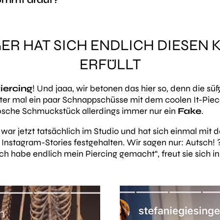
kommt drauf?
GER HAT SICH ENDLICH DIESEN
ERFÜLLT
ercing
! Und jaaa, wir betonen das hier so, denn die s
fter mal ein paar Schnappschüsse mit dem coolen It-Piec
übsche Schmuckstück allerdings immer nur ein
Fake
.
 war jetzt tatsächlich im Studio und hat sich einmal mit d
n Instagram-Stories festgehalten. Wir sagen nur: Autsch!
Ich habe endlich mein Piercing gemacht“
, freut sie sich 