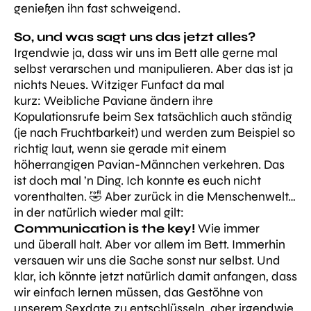
genießen ihn fast schweigend.
So, und was sagt uns das jetzt alles?
Irgendwie ja, dass wir uns im Bett alle gerne mal
selbst verarschen und manipulieren. Aber das ist ja
nichts Neues. Witziger Funfact da mal
kurz: Weibliche Paviane ändern ihre
Kopulationsrufe beim Sex tatsächlich auch ständig
(je nach Fruchtbarkeit) und werden zum Beispiel so
richtig laut, wenn sie gerade mit einem
höherrangigen Pavian-Männchen verkehren.
Das
ist doch mal ’n Ding. Ich konnte es euch nicht
vorenthalten. 🤣 Aber zurück in die Menschenwelt…
in der natürlich wieder mal gilt:
Communication is the key!
Wie immer
und überall halt. Aber vor allem im Bett. Immerhin
versauen wir uns die Sache sonst nur
selbst. Und
klar, ich könnte jetzt natürlich damit anfangen, dass
wir einfach lernen müssen, das Gestöhne von
unserem Sexdate zu entschlüsseln, aber irgendwie