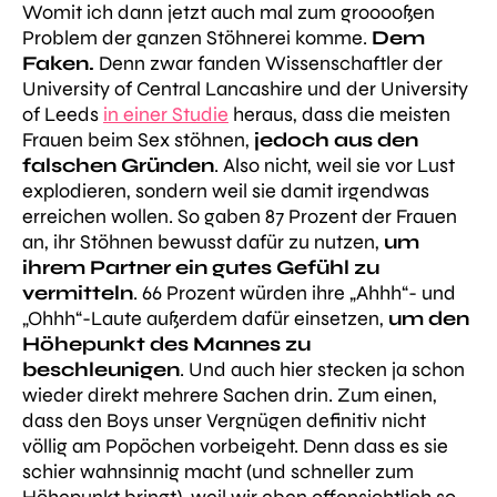
Womit ich dann jetzt auch mal zum grooooßen
Problem der ganzen Stöhnerei komme.
Dem
Faken.
Denn zwar fanden Wissenschaftler der
University of Central Lancashire und der University
of Leeds
in einer Studie
heraus, dass die meisten
Frauen beim Sex stöhnen,
jedoch aus den
falschen Gründen
. Also nicht, weil sie vor Lust
explodieren, sondern weil sie damit irgendwas
erreichen wollen. So gaben 87 Prozent der Frauen
an, ihr Stöhnen bewusst dafür zu nutzen,
um
ihrem Partner ein gutes Gefühl zu
vermitteln
. 66 Prozent würden ihre „Ahhh“- und
„Ohhh“-Laute außerdem dafür einsetzen,
um den
Höhepunkt des Mannes zu
beschleunigen
. Und auch hier stecken ja schon
wieder direkt mehrere Sachen drin. Zum einen,
dass den Boys unser Vergnügen definitiv nicht
völlig am Popöchen vorbeigeht. Denn dass es sie
schier wahnsinnig macht (und schneller zum
Höhepunkt bringt), weil wir eben offensichtlich so