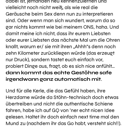
dabei ist, jemanden neu kennenzulernen und
vielleicht noch nicht weiß, als wie real die
Geräusche beim Sex denn nun zu interpretieren
sind. Oder wenn man sich wundert, warum da so
gar nichts kommt wie bei meinem ONS, haha. Und
damit meine ich nicht, dass ihr eurem Liebsten
oder eurer Liebsten das nächste Mal um die Ohren
knallt, warum er/ sie mit ihren „Ahhh“s denn noch
zehn Kilometer zurückliegen würde (das erzeugt
nur Druck), sondern tastet euch einfach vor,
probiert Dinge aus, fragt, ob es sich nice anfühlt…
dann kommt das echte Gestöhne safe
irgendwann ganz automatisch mit
.
Und für alle Kerle, die das Gefühl haben, ihre
Herzdame würde da Stöhn-technisch doch etwas
übertreiben und nicht die authentische Schiene
fahren, habe ich auf
GQ
von ’ner echt nicen Idee
gelesen. Haltet ihr doch einfach next time mal den
Mund zu (nachdem ihr das Go habt, versteht sich!!).