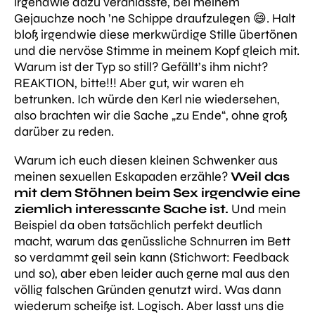
irgendwie dazu veranlasste, bei meinem
Gejauchze noch ’ne Schippe draufzulegen 😄. Halt
bloß irgendwie diese merkwürdige Stille übertönen
und die nervöse Stimme in meinem Kopf gleich mit.
Warum ist der Typ so still? Gefällt’s ihm nicht?
REAKTION, bitte!!!
Aber gut, wir waren eh
betrunken. Ich würde den Kerl nie wiedersehen,
also brachten wir die Sache „zu Ende“, ohne groß
darüber zu reden.
Warum ich euch diesen kleinen Schwenker aus
meinen sexuellen Eskapaden erzähle?
Weil das
mit dem Stöhnen beim Sex irgendwie eine
ziemlich interessante Sache ist.
Und mein
Beispiel da oben tatsächlich perfekt deutlich
macht, warum das genüssliche Schnurren im Bett
so verdammt geil sein kann (Stichwort: Feedback
und so), aber eben leider auch gerne mal aus den
völlig falschen Gründen genutzt wird. Was dann
wiederum scheiße ist. Logisch. Aber lasst uns die