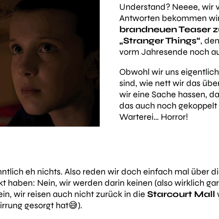
Understand? Neeee, wir v
Antworten bekommen wir e
brandneuen Teaser zu
„Stranger Things“
, den
vorm Jahresende noch auf
Obwohl wir uns eigentlich
sind, wie
nett
wir das übe
wir eine Sache hassen, da
das auch noch gekoppelt 
Warterei… Horror!
ntlich eh nichts. Also reden wir doch einfach mal über 
t haben: Nein, wir werden darin keinen (also wirklich gar
n, wir reisen auch nicht zurück in die
Starcourt Mall
rrung gesorgt hat😅).