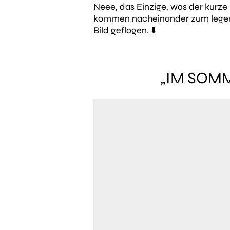
Neee, das Einzige, was der kurze C
kommen nacheinander zum legendär
Bild geflogen. ⬇️
„
IM SOMM