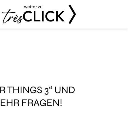
weiter zu
Très Click
R THINGS 3“ UND
MEHR FRAGEN!