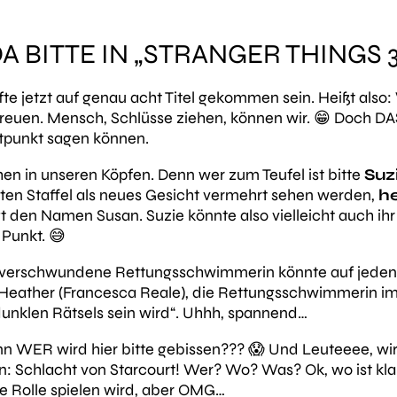
 BITTE IN „STRANGER THINGS 3
fte jetzt auf genau acht Titel gekommen sein. Heißt also
reuen. Mensch, Schlüsse ziehen, können wir. 😁 Doch DAS
itpunkt sagen können.
hen in unseren Köpfen. Denn wer zum Teufel ist bitte
Suz
itten Staffel als neues Gesicht vermehrt sehen werden,
he
t den Namen Susan. Suzie könnte also vielleicht auch ihr
Punkt. 😅
 verschwundene Rettungsschwimmerin
könnte auf jeden 
 Heather (Francesca Reale), die Rettungsschwimmerin 
dunklen Rätsels sein wird“
. Uhhh, spannend…
nn WER wird hier bitte gebissen??? 😱 Und Leuteeee, wi
in:
Schlacht von Starcourt
! Wer? Wo? Was? Ok,
wo
ist kl
ße Rolle spielen wird, aber OMG…