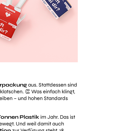
erpackung
aus. Stattdessen sind
 klatschen. 👏 Was einfach klingt,
 bleiben – und hohen Standards
Tonnen Plastik
im Jahr. Das ist
bewegt. Und weil damit auch
tion
zur Verfügung steht. 18