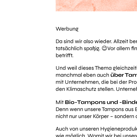
Werbung
Da sind wir also wieder. Allzeit b
tatsächlich spaßig. 😉Vor allem f
betrifft.
Und weil dieses Thema gleichzeit
manchmal eben auch
über Ta
mit Unternehmen, die bei der Pro
den Klimaschutz stellen. Untern
Mit
Bio-Tampons und -Bind
Denn wenn unsere Tampons aus B
nicht nur unser Körper – sondern 
Auch von unseren Hygieneprodukte
wie möglich. Womit wir bei unse