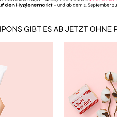
auf den Hygienemarkt
– und ab dem 2. September zusä
MPONS GIBT ES AB JETZT OHNE 