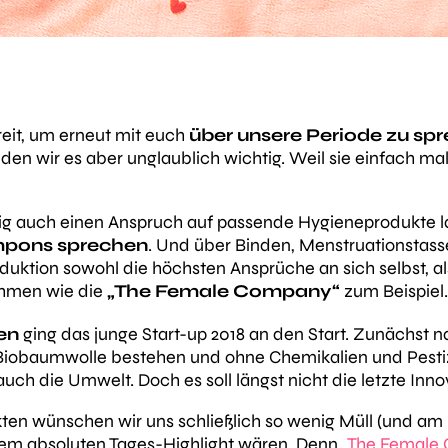
ereit, um erneut mit euch
über unsere Periode zu sp
inden wir es aber unglaublich wichtig. Weil sie einfach ma
ig auch einen Anspruch auf passende Hygieneprodukte la
mpons sprechen
. Und über Binden, Menstruationstass
duktion sowohl die höchsten Ansprüche an sich selbst, 
ehmen wie die
„The Female Company“
zum Beispiel.
en
ging das junge Start-up 2018 an den Start. Zunächst nat
iobaumwolle bestehen und ohne Chemikalien und Pesti
auch die Umwelt. Doch es soll längst nicht die letzte In
n wünschen wir uns schließlich so wenig Müll (und am l
rem absoluten Tages-Highlight wären. Denn
„The Female