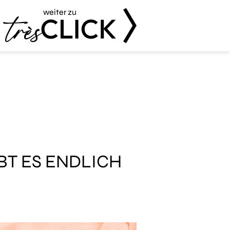
weiter zu
Très Click
BT ES ENDLICH