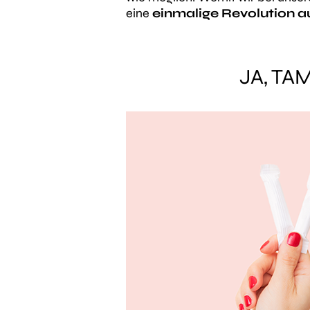
eine
einmalige Revolution 
JA, TA