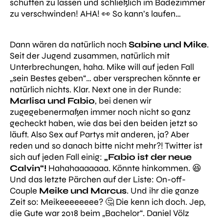
schütten zu lassen und schließlich im Badezimmer
zu verschwinden! AHA! 👀 So kann’s laufen…
Dann wären da natürlich noch
Sabine und Mike
.
Seit der Jugend zusammen, natürlich mit
Unterbrechungen, haha. Mike will auf jeden Fall
„sein Bestes geben“
… aber versprechen könnte er
natürlich nichts. Klar. Next one in der Runde:
Marlisa und Fabio
, bei denen wir
zugegebenermaßen immer noch nicht so ganz
gecheckt haben, wie das bei den beiden jetzt so
läuft. Also Sex auf Partys mit anderen, ja? Aber
reden und so danach bitte nicht mehr?! Twitter ist
sich auf jeden Fall einig:
„Fabio ist der neue
Calvin“!
Hahahaaaaaaa. Könnte hinkommen. 😆
Und das letzte Pärchen auf der Liste: On-off-
Couple
Meike und Marcus
. Und ihr die ganze
Zeit so:
Meikeeeeeeee?
🤔
Die kenn ich doch.
Jep,
die Gute war 2018 beim „Bachelor“. Daniel Völz