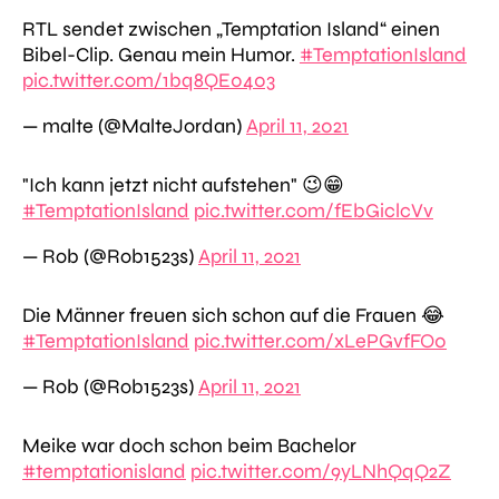
RTL sendet zwischen „Temptation Island“ einen
Bibel-Clip. Genau mein Humor.
#TemptationIsland
pic.twitter.com/1bq8QE0403
— malte (@MalteJordan)
April 11, 2021
"Ich kann jetzt nicht aufstehen" 😉😁
#TemptationIsland
pic.twitter.com/fEbGiclcVv
— Rob (@Rob1523s)
April 11, 2021
Die Männer freuen sich schon auf die Frauen 😂
#TemptationIsland
pic.twitter.com/xLePGvfFO0
— Rob (@Rob1523s)
April 11, 2021
Meike war doch schon beim Bachelor
#temptationisland
pic.twitter.com/9yLNhQqQ2Z