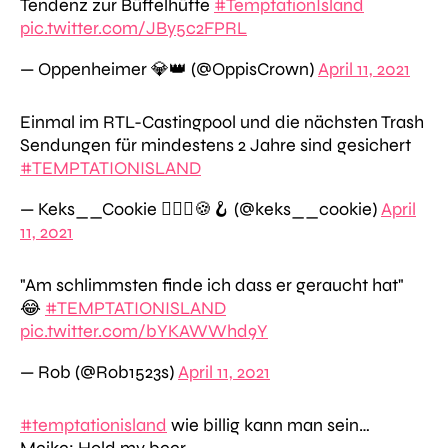
Tendenz zur Büffelhüfte
#TemptationIsland
pic.twitter.com/JBy5c2FPRL
— Oppenheimer 💎👑 (@OppisCrown)
April 11, 2021
Einmal im RTL-Castingpool und die nächsten Trash
Sendungen für mindestens 2 Jahre sind gesichert
#TEMPTATIONISLAND
— Keks__Cookie 👱🏼‍♀️🍪🪝 (@keks__cookie)
April
11, 2021
"Am schlimmsten finde ich dass er geraucht hat"
😂
#TEMPTATIONISLAND
pic.twitter.com/bYKAWWhd9Y
— Rob (@Rob1523s)
April 11, 2021
#temptationisland
wie billig kann man sein…