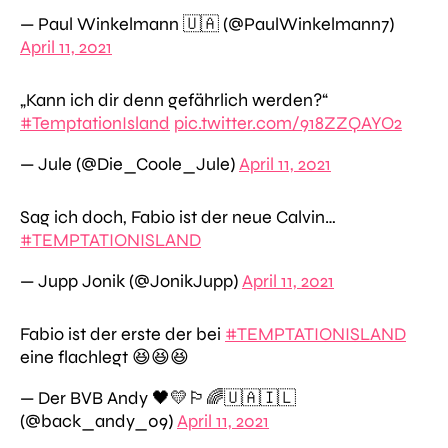
— Paul Winkelmann 🇺🇦 (@PaulWinkelmann7)
April 11, 2021
„Kann ich dir denn gefährlich werden?“
#TemptationIsland
pic.twitter.com/918ZZQAYO2
— Jule (@Die_Coole_Jule)
April 11, 2021
Sag ich doch, Fabio ist der neue Calvin…
#TEMPTATIONISLAND
— Jupp Jonik (@JonikJupp)
April 11, 2021
Fabio ist der erste der bei
#TEMPTATIONISLAND
eine flachlegt 😆😆😆
— Der BVB Andy 🖤💛🏳️‍🌈🇺🇦🇮🇱
(@back_andy_09)
April 11, 2021