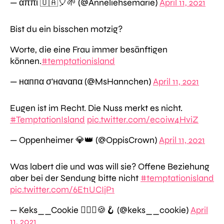
— αππι 🇺🇦🎈🌱 (@Anneliehsemarie)
April 11, 2021
Bist du ein bisschen motzig?
Worte, die eine Frau immer besänftigen
können.
#temptationisland
— нαппα σ'нαναпα (@MsHannchen)
April 11, 2021
Eugen ist im Recht. Die Nuss merkt es nicht.
#TemptationIsland
pic.twitter.com/ec0iw4HviZ
— Oppenheimer 💎👑 (@OppisCrown)
April 11, 2021
Was labert die und was will sie? Offene Beziehung
aber bei der Sendung bitte nicht
#temptationisland
pic.twitter.com/6Et1UCIjP1
— Keks__Cookie 👱🏼‍♀️🍪🪝 (@keks__cookie)
April
11, 2021