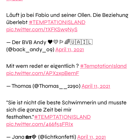
Läuft ja bei Fabio und seiner Ollen. Die Beziehung
überlebt
#TEMPTATIONISLAND
pic.twitter.com/tXFKSw9NyS
— Der BVB Andy 🖤💛🏳️‍🌈🇺🇦🇮🇱
(@back_andy_09)
April 11, 2021
Mit wem redet er eigentlich ?
#TemptationIsland
pic.twitter.com/APX2xpBemF
— Thomas (@Thomas__2290)
April 11, 2021
"Sie ist nicht die beste Schwimmerin und musste
sich die ganze Zeit bei mir
festhalten."
#TEMPTATIONISLAND
pic.twitter.com/466f5sFRIx
— Jana 🏡🍓 (@lichtkonfetti)
April 11, 2021