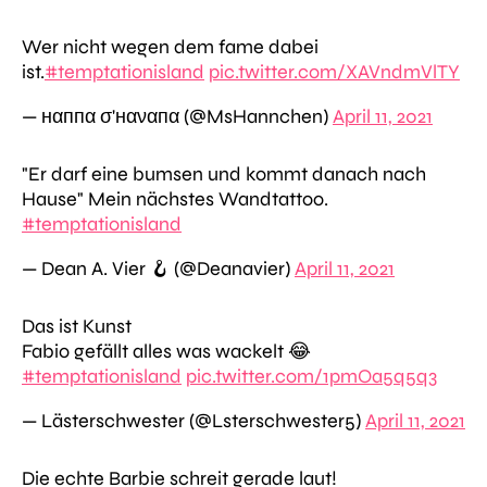
Wer nicht wegen dem fame dabei
ist.
#temptationisland
pic.twitter.com/XAVndmVlTY
— нαппα σ'нαναпα (@MsHannchen)
April 11, 2021
"Er darf eine bumsen und kommt danach nach
Hause" Mein nächstes Wandtattoo.
#temptationisland
— Dean A. Vier 🪝 (@Deanavier)
April 11, 2021
Das ist Kunst
Fabio gefällt alles was wackelt 😂
#temptationisland
pic.twitter.com/1pmOa5q5q3
— Lästerschwester (@Lsterschwester5)
April 11, 2021
Die echte Barbie schreit gerade laut!