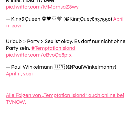
Meike: Hold my beer
pic.twitter.com/MM0msaZ8wy
— King&Queen ⚽️🖤🤍💚 (@KingQue78937556)
April
11, 2021
Urlaub > Party > Sex ist okay. Es darf nur nicht ohne
Party sein.
#TemptationIsland
pic.twitter.com/cBvoQe8p1x
— Paul Winkelmann 🇺🇦 (@PaulWinkelmann7)
April 11, 2021
Alle Folgen von „Temptation Island“ auch online bei
TVNOW.