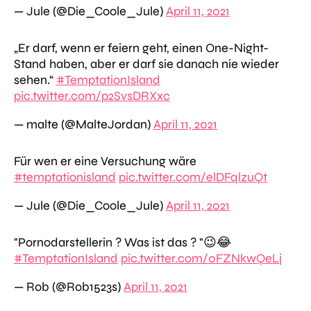
— Jule (@Die_Coole_Jule)
April 11, 2021
„Er darf, wenn er feiern geht, einen One-Night-
Stand haben, aber er darf sie danach nie wieder
sehen.“
#TemptationIsland
pic.twitter.com/p2SvsDRXxc
— malte (@MalteJordan)
April 11, 2021
Für wen er eine Versuchung wäre
#temptationisland
pic.twitter.com/elDFqlzuQt
— Jule (@Die_Coole_Jule)
April 11, 2021
"Pornodarstellerin ? Was ist das ? "😉😂
#TemptationIsland
pic.twitter.com/0FZNkwQeLj
— Rob (@Rob1523s)
April 11, 2021