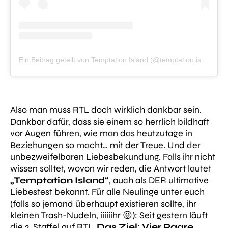
Ein Beitrag geteilt von Temptation Island (@temptation.island)
Also man muss RTL doch wirklich dankbar sein.
Dankbar dafür, dass sie einem so herrlich bildhaft
vor Augen führen, wie man das heutzutage in
Beziehungen so macht… mit der Treue. Und der
unbezweifelbaren Liebesbekundung. Falls ihr nicht
wissen solltet, wovon wir reden, die Antwort lautet
„Temptation Island“
, auch als DER ultimative
Liebestest bekannt. Für alle Neulinge unter euch
(falls so jemand überhaupt existieren sollte, ihr
kleinen Trash-Nudeln, iiiiiihr 😝): Seit gestern läuft
die 3. Staffel auf RTL.
Das Ziel: Vier Paare