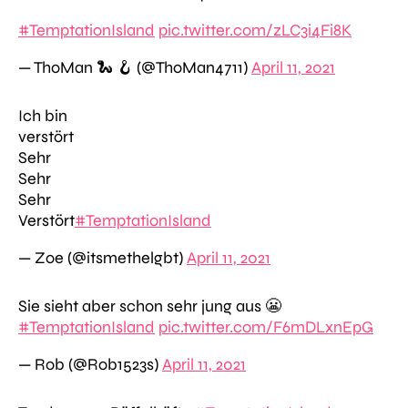
#TemptationIsland
pic.twitter.com/zLC3i4Fi8K
— ThoMan 🐍 🪝 (@ThoMan4711)
April 11, 2021
Ich bin
verstört
Sehr
Sehr
Sehr
Verstört
#TemptationIsland
— Zoe (@itsmethelgbt)
April 11, 2021
Sie sieht aber schon sehr jung aus 😬
#TemptationIsland
pic.twitter.com/F6mDLxnEpG
— Rob (@Rob1523s)
April 11, 2021