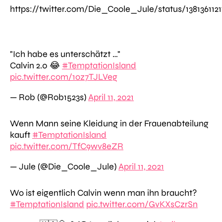
https://twitter.com/Die_Coole_Jule/status/138136112
"Ich habe es unterschätzt …"
Calvin 2.0 😂
#TemptationIsland
pic.twitter.com/1oz7TJLVeg
— Rob (@Rob1523s)
April 11, 2021
Wenn Mann seine Kleidung in der Frauenabteilung
kauft
#TemptationIsland
pic.twitter.com/TfC9wv8eZR
— Jule (@Die_Coole_Jule)
April 11, 2021
Wo ist eigentlich Calvin wenn man ihn braucht?
#TemptationIsland
pic.twitter.com/GvKXsCzrSn