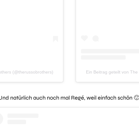
rothers (@therussobrothers)
Ein Beitrag geteilt von Th
Und natürlich auch noch mal Regé, weil einfach schön 🙂