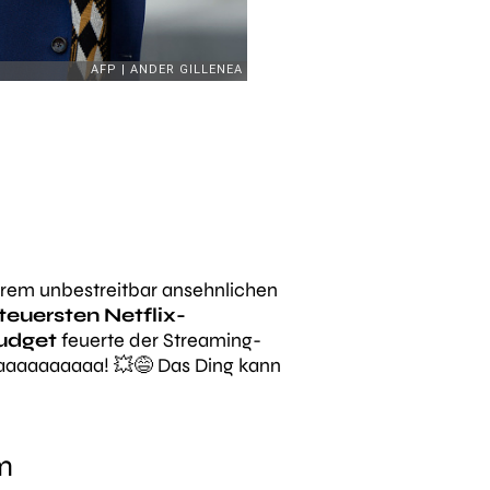
rem unbestreitbar ansehnlichen
teuersten Netflix-
budget
feuerte der Streaming-
laaaaaaaaaaa! 💥😅 Das Ding kann
lm