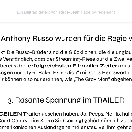
Ein Beitrag geteilt von Regé-Jean Page (@regejean)
 Anthony Russo wurden für die Regie v
kt. Die Russo-Brüder sind die Glücklichen, die die ungla
😬 Verständlich, dass der Streaming-Riese auf die Zwei v
bereits den
erfolgreichsten Film aller Zeiten
raus.
agen nur: „Tyler Rake: Extraction“ mit Chris Hemsworth.
Wir können also nur erahnen, wie „The Gray Man“ abgehe
3. Rasante Spannung im TRAILER
GEILEN Trailer
gesehen haben. Ja, Peeps, Netflix hat
 Court Gentry alias Sierra Six (Gosling) gehört nämlich zu 
-amerikanischen Auslandsgeheimdienstes. Bei ihm geht a