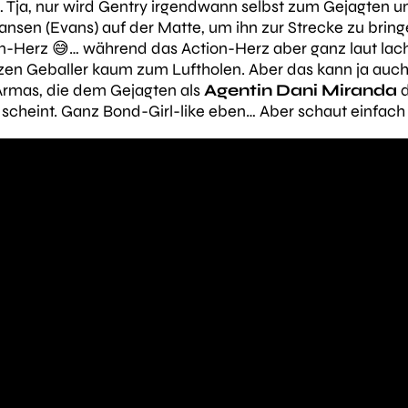
a, nur wird Gentry irgendwann selbst zum Gejagten und
ansen (Evans) auf der Matte, um ihn zur Strecke zu bri
n-Herz 😅… während das Action-Herz aber ganz laut lach
n Geballer kaum zum Luftholen. Aber das kann ja auch m
Armas, die dem Gejagten als
Agentin Dani Miranda
d
 scheint. Ganz Bond-Girl-like eben… Aber schaut einfach 