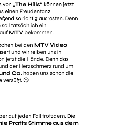
s von
„The Hills“
können jetzt
uns einen Freudentanz
eßend so richtig ausrasten. Denn
e
soll tatsächlich ein
 auf
MTV
bekommen.
ochen bei den
MTV Video
ert und wir reiben uns in
on jetzt die Hände. Denn das
 und der Herzschmerz rund um
 und Co.
haben uns schon die
 versüßt. 😉
er auf jeden Fall trotzdem. Die
ie Pratts Stimme aus dem