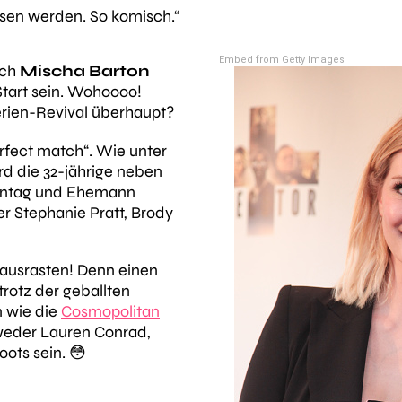
chsen werden. So komisch.“
Embed from Getty Images
uch
Mischa Barton
tart sein. Wohoooo!
rien-Revival überhaupt?
erfect match“. Wie unter
d die 32-jährige neben
Montag und Ehemann
r Stephanie Pratt, Brody
 ausrasten! Denn einen
trotz der geballten
n wie die
Cosmopolitan
 weder Lauren Conrad,
oots sein. 😳