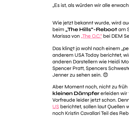
„Es ist, als würden wir alle erwa
Wie jetzt bekannt wurde, wird a
beim
„The Hills“-Reboot
am S
Marissa von
„The O.C.“
bei DEM Se
Das klingt ja wohl nach einem „p
anderem USA Today berichtet, wir
anderen Darstellern wie Heidi 
Spencer Pratt, Spencers Schweste
Jenner zu sehen sein. 😍
Aber Moment noch, nicht zu früh
kleinen Dämpfer
erleiden wir 
Vorfreude leider jetzt schon. Den
US
berichtet, sollen laut Quellen
noch Kristin Cavallari Teil des Reb