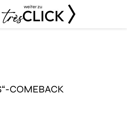
weiter zu
Très Click
LS“-COMEBACK