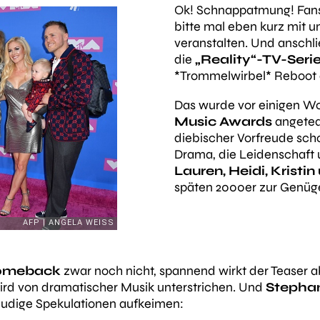
Ok! Schnappatmung! Fan
bitte mal eben kurz mit 
veranstalten. Und anschli
die
„Reality“-TV-Seri
*Trommelwirbel* Reboot
Das wurde vor einigen W
Music Awards
angeteas
diebischer Vorfreude sch
Drama, die Leidenschaft
Lauren, Heidi, Kristin
späten 2000er zur Genüge
omeback
zwar noch nicht, spannend wirkt der Teaser ab
ird von dramatischer Musik unterstrichen. Und
Stephan
reudige Spekulationen aufkeimen: