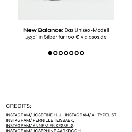
odell
New Balance
: Das Unisex-Modell
New
via
„530“ in Silber für 100 € via asos.de
CREDITS:
,
,
INSTAGRAM/ JOSEFINE H. J.
INSTAGRAM/ A_TYPELIST
,
INSTAGRAM/ PERNILLE TEISBAEK
,
INSTAGRAM/ ANNEMIEK KESSELS
,
INSTAGRAM/ JOSEPHINE AARKROGH