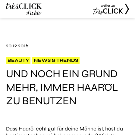
weiter zu
Très Click
Très Click
Archive
20.12.2016
BEAUTY
NEWS & TRENDS
UND NOCH EIN GRUND
MEHR, IMMER HAARÖL
ZU BENUTZEN
Dass Haaröl echt gut für deine Mähne ist, hast du