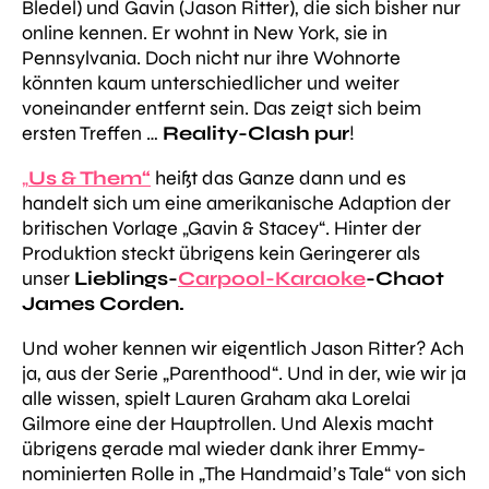
Bledel) und Gavin (Jason Ritter), die sich bisher nur
online kennen. Er wohnt in New York, sie in
Pennsylvania. Doch nicht nur ihre Wohnorte
könnten kaum unterschiedlicher und weiter
voneinander entfernt sein. Das zeigt sich beim
ersten Treffen …
Reality-Clash pur
!
„
Us & Them“
heißt das Ganze dann und es
handelt sich um eine amerikanische Adaption der
britischen Vorlage „Gavin & Stacey“. Hinter der
Produktion steckt übrigens kein Geringerer als
unser
Lieblings-
Carpool-Karaoke
-Chaot
James Corden.
Und woher kennen wir eigentlich Jason Ritter? Ach
ja, aus der Serie „Parenthood“. Und in der, wie wir ja
alle wissen, spielt Lauren Graham aka Lorelai
Gilmore eine der Hauptrollen. Und Alexis macht
übrigens gerade mal wieder dank ihrer Emmy-
nominierten Rolle in „The Handmaid’s Tale“ von sich