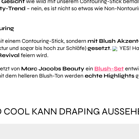
Gesicht
wie wild mit unserem Contouring-Stick bemalt
ty-Trend
– nein, es ist nicht so etwas wie Non-Nontourin
uring
it einem Contouring-Stick, sondern
mit Blush Akzent
ur und sogar bis hoch zur Schläfe)
gesetzt
.
YES! Ha
Revival
feiern wird.
etzt von
Marc Jacobs Beauty
ein
Blush-Set
entwi
mit dem helleren Blush-Ton werden
echte Highlights
g
O COOL KANN DRAPING AUSSEH