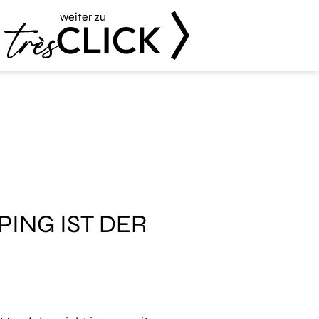
weiter zu
Très Click
ING IST DER