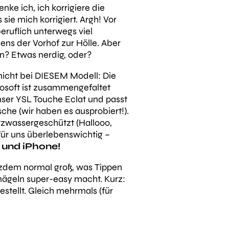
ke ich, ich korrigiere die
 sie mich korrigiert. Argh! Vor
eruflich unterwegs viel
ens der Vorhof zur Hölle. Aber
n? Etwas nerdig, oder?
icht bei DIESEM Modell: Die
osoft ist zusammengefaltet
nser YSL Touche Eclat und passt
sche (wir haben es ausprobiert!).
itzwassergeschützt (Hallooo,
für uns überlebenswichtig –
 und iPhone!
otzdem normal groß, was Tippen
nägeln super-easy macht. Kurz:
stellt. Gleich mehrmals (für
sche
Ja, auch in Mini-Bags