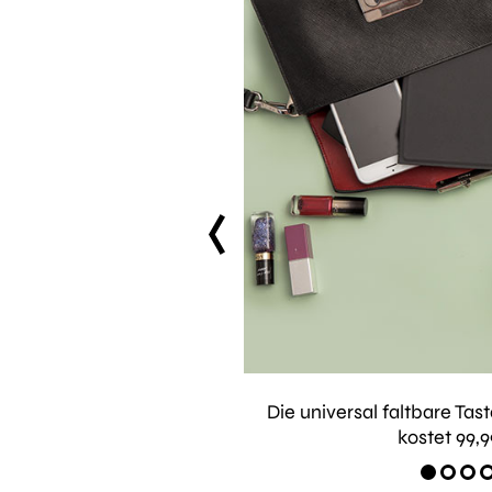
prev
uch noch verdammt gut aus
Die universal faltbare Tas
kostet 99,