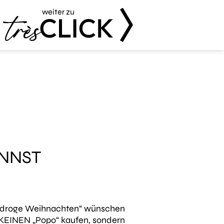
weiter zu
Très Click
ANNST
ne „droge Weihnachten“ wünschen
Zum Shop
Zum S
h KEINEN „Popo“ kaufen, sondern