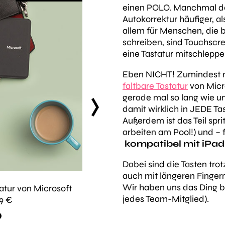
einen POLO. Manchmal den
Autokorrektur häufiger, als
allem für Menschen, die b
schreiben, sind Touchscre
eine Tastatur mitschleppe
Eben NICHT! Zumindest n
faltbare Tastatur
von Micr
gerade mal so lang wie u
next
damit wirklich in JEDE Ta
Außerdem ist das Teil spr
arbeiten am Pool!) und – 
kompatibel mit iPad
Dabei sind die Tasten tr
auch mit längeren Finger
Wir haben uns das Ding be
tatur von Microsoft
Sie passt in jede Handta
jedes Team-Mitglied).
99 €