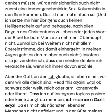
denken müsste, würde mir sicherlich auch nicht
zuerst eine immer geschminkte Sex-Kolumnistin in
den Sinn kommen. Das ist nun mal einfach so. (Und
ich setze mir hier übrigens auch keinen
Heiligenschein auf und behaupte, nach allen
Regeln des Christentums zu leben oder jedes Wort
der Bibel für bare Münze zu nehmen.
Überhaupt
nicht. Zumal ich bei Weitem nicht mit allem
übereinstimme, das damit einhergeht. In meinen
Augen geht es darum aber auch nicht.) Insofern
also ja, verstehe ich, dass die meisten denken ich
verarsche sie, wenn ich ihnen davon erzähle.
Aber
der Gott, an den
ich
glaube
, ist eben einer, vor
dem wir alle gleich sind. Read this again! Egal ob
schwarz oder weiß, reich oder arm, konservativ
oder liberal. Dass ich auf Instagram topless posiere
oder keine Jungfrau mehr bin,
ist
meinem Gott
egal
. Da es mich als nächstenliebenden
Menschen nicht definiert und in der Güte meines