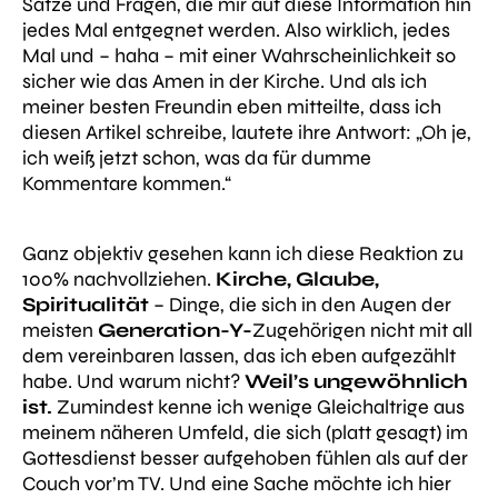
Sätze und Fragen, die mir auf diese Information hin
jedes Mal entgegnet werden. Also wirklich,
jedes
Mal und – haha – mit einer Wahrscheinlichkeit so
sicher wie das Amen in der Kirche. Und als ich
meiner besten Freundin eben mitteilte, dass ich
diesen Artikel schreibe, lautete ihre Antwort:
„Oh je,
ich weiß jetzt schon, was da für dumme
Kommentare kommen.“
Ganz objektiv gesehen kann ich diese Reaktion zu
100% nachvollziehen.
Kirche, Glaube,
Spiritualität
– Dinge, die sich in den Augen der
meisten
Generation-Y-
Zugehörigen nicht mit all
dem vereinbaren lassen, das ich eben aufgezählt
habe. Und warum nicht?
Weil’s ungewöhnlich
ist.
Zumindest kenne ich wenige Gleichaltrige aus
meinem näheren Umfeld, die sich (platt gesagt) im
Gottesdienst besser aufgehoben fühlen als auf der
Couch vor’m TV. Und eine Sache möchte ich hier