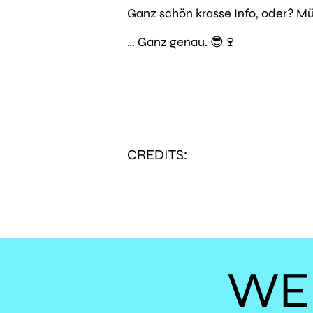
Ganz schön krasse Info, oder? M
… Ganz genau. 😎🍷
CREDITS:
WE