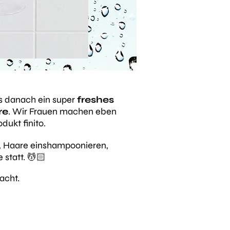
s danach ein super
freshes
re
. Wir Frauen machen eben
ukt finito.
, Haare einshampoonieren,
statt. 💆🏻
cht.