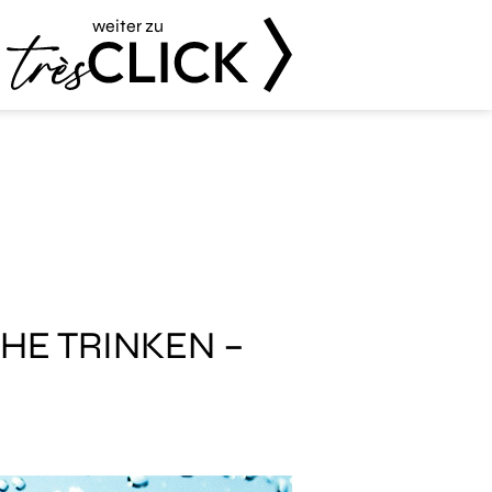
weiter zu
Très Click
HE TRINKEN –