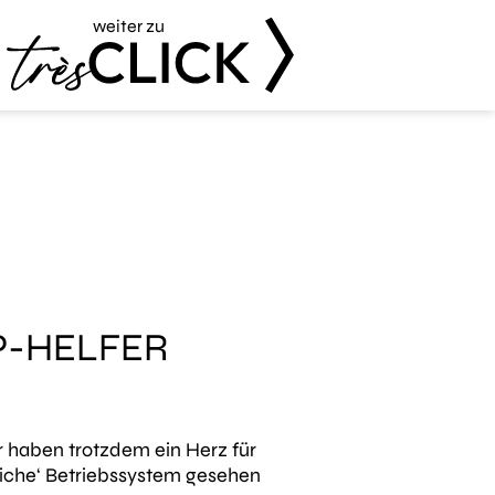
weiter zu
Très Click
P-HELFER
r haben trotzdem ein Herz für
dliche‘ Betriebssystem gesehen