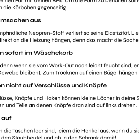
inen Fall mit deinen BHs. Um die Form zu behalten sollte
h die Körbchen gegenseitig.
immsachen aus
findliche Neopren-Stoff verliert so seine Elastizität. Li
direkt an die Heizung hängen, denn das macht die Sache
en sofort im Wäschekorb
, denn wenn sie vom Work-Out noch leicht feucht sind, 
 Gewebe bleiben). Zum Trocknen auf einen Bügel hängen 
n nicht auf Verschlüsse und Knöpfe
hlüsse, Knöpfe und Haken können kleine Löcher in deine 
n und Teile an denen Knöpfe dran sind auf links drehen.
 auf
die Taschen leer sind, leiern die Henkel aus, wenn du s
in den Staubbeutel und ab in den Schrank damit!