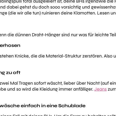
lingspulli total ausgeleiert ist, deine BHs irgendwie di
nd dabei gehst du doch sooo vorsichtig und gewissenhaf
nge (die wir alle tun) ruinieren deine Klamotten. Lesen un
enn die dünnen Draht-Hänger sind nur was für leichte Teil
derhosen
stehen Knicke, die die Material-Struktur zerstören. Also
ng zu oft
 zwei Mal Tragen sofort wäscht, lieber über Nacht (auf ei
e und so wird die Kleidung immer anfälliger.
Jeans
zum 
rwäsche einfach in eine Schublade