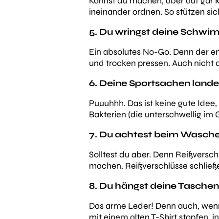
Kannst du machen, aber auf gar ke
ineinander ordnen. So stützen sic
5. Du wringst deine Schw
Ein absolutes No-Go. Denn der emp
und trocken pressen. Auch nicht 
6. Deine Sportsachen land
Puuuhhh. Das ist keine gute Idee
Bakterien (die unterschwellig im
7. Du achtest beim Wasche
Solltest du aber. Denn Reißversc
machen, Reißverschlüsse schließe
8. Du hängst deine Taschen
Das arme Leder! Denn auch, wenn 
mit einem alten T-Shirt stopfen, 