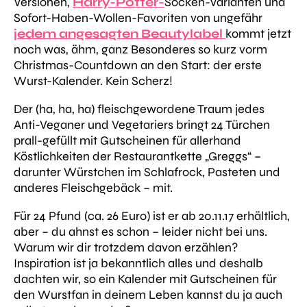
Versionen,
Harry-Potter-
Socken-Varianten und
Sofort-Haben-Wollen-Favoriten von ungefähr
jedem angesagten Beautylabel
kommt jetzt
noch was, ähm, ganz Besonderes so kurz vorm
Christmas-Countdown an den Start: der erste
Wurst-Kalender. Kein Scherz!
Der (ha, ha, ha) fleischgewordene Traum jedes
Anti-Veganer und Vegetariers bringt 24 Türchen
prall-gefüllt mit Gutscheinen für allerhand
Köstlichkeiten der Restaurantkette „Greggs“ –
darunter Würstchen im Schlafrock, Pasteten und
anderes Fleischgebäck – mit.
Für 24 Pfund (ca. 26 Euro) ist er ab 20.11.17 erhältlich,
aber – du ahnst es schon – leider nicht bei uns.
Warum wir dir trotzdem davon erzählen?
Inspiration ist ja bekanntlich alles und deshalb
dachten wir, so ein Kalender mit Gutscheinen für
den Wurstfan in deinem Leben kannst du ja auch