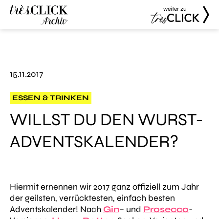
weiter zu
Très Click
Très Click
Archive
15.11.2017
ESSEN & TRINKEN
WILLST DU DEN WURST-
ADVENTSKALENDER?
Hiermit ernennen wir 2017 ganz offiziell zum Jahr
der geilsten, verrücktesten, einfach besten
Adventskalender! Nach
Gin
– und
Prosecco
-