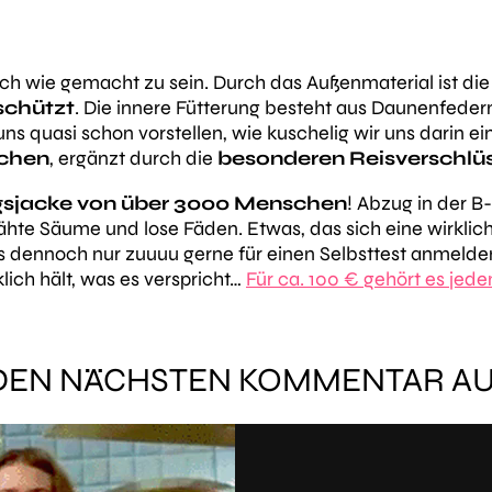
lich wie gemacht zu sein. Durch das Außenmaterial ist di
schützt
. Die innere Fütterung besteht aus Daunenfedern
s quasi schon vorstellen, wie kuschelig wir uns darin
schen
, ergänzt durch die
besonderen Reisverschlü
ngsjacke von über 3000 Menschen
! Abzug in der B
ähte Säume und lose Fäden. Etwas, das sich eine wirkli
s dennoch nur zuuuu gerne für einen Selbsttest anmelden.
lich hält, was es verspricht…
Für ca. 100 € gehört es jeden
 DEN NÄCHSTEN KOMMENTAR A