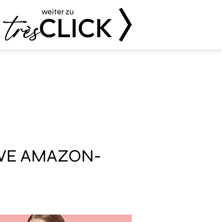
weiter zu
Très Click
IVE AMAZON-