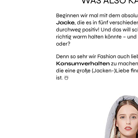
WAS ALSO K
Beginnen wir mal mit dem absolu
Jacke
, die es in fünf verschie
durchweg positiv! Und das will sc
richtig warm halten könnte – und 
oder?
Denn so sehr wir Fashion auch lie
Konsumverhalten
zu machen. 
die
eine
große
(Jacken-)Liebe
fin
ist. ☃️