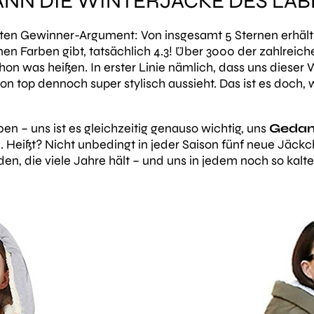
ANN DIE WINTERJACKE DES LAB
ten Gewinner-Argument: Von insgesamt 5 Sternen erhäl
denen Farben gibt, tatsächlich 4.3! Über 3000 der zahlre
hon was heißen. In erster Linie nämlich, dass uns dieser
on top dennoch super stylisch aussieht. Das ist es doch, 
ben – uns ist es gleichzeitig genauso wichtig, uns
Gedank
Heißt? Nicht unbedingt in jeder Saison fünf neue Jäckc
den, die viele Jahre hält – und uns in jedem noch so kalte