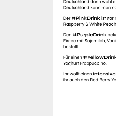
Deutschland dann wohl ehe
Deutschland kann man no
Der
#PinkDrink
ist gar
Raspberry & White Peach 
Den
#PurpleDrink
beko
Eistee mit Sojamilch, Van
bestellt.
Für einen
#YellowDrin
Yoghurt Frappuccino.
Ihr wollt einen
intensiv
ihr auch den Red Berry Y