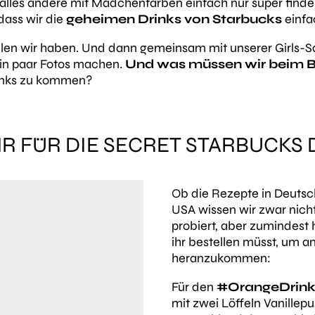
lles andere mit Mädchenfarben einfach nur super finden,
 dass wir die
geheimen Drinks von Starbucks
einfa
len wir haben. Und dann gemeinsam mit unserer Girls-Sq
ein paar Fotos machen.
Und was müssen wir beim Ba
rinks zu kommen?
HR FÜR DIE SECRET STARBUCKS 
Ob die Rezepte in Deutsch
USA wissen wir zwar nich
probiert, aber zumindest
ihr bestellen müsst, um a
heranzukommen:
Für den
#OrangeDrin
mit zwei Löffeln Vanillep