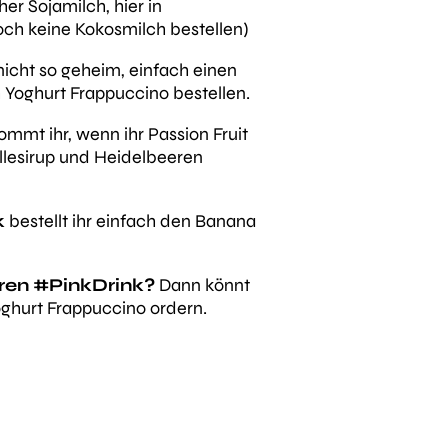
r Sojamilch, hier in
ch keine Kokosmilch bestellen)
 nicht so geheim, einfach einen
Yoghurt Frappuccino bestellen.
mmt ihr, wenn ihr Passion Fruit
illesirup und Heidelbeeren
k
bestellt ihr einfach den Banana
eren #PinkDrink?
Dann
könnt
oghurt Frappuccino ordern.