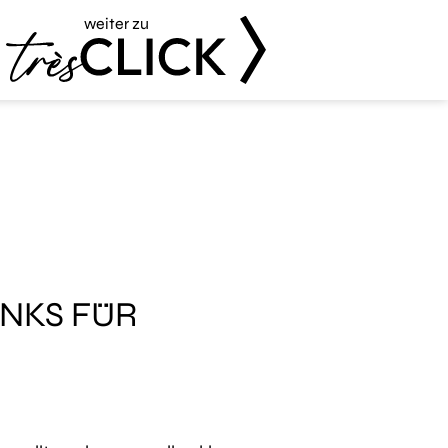
weiter zu
Très Click
NKS FÜR