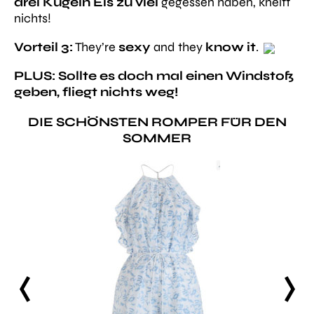
drei Kugeln Eis zu viel
gegessen haben, kneift
nichts!
Vorteil 3:
They’re
sexy
and they
know it
.
PLUS: Sollte es doch mal einen Windstoß
geben, fliegt nichts weg!
DIE SCHÖNSTEN ROMPER FÜR DEN
SOMMER
prev
next